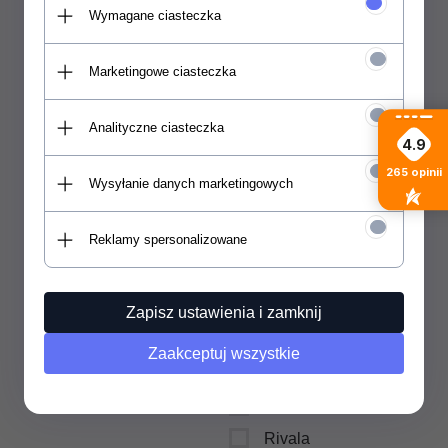
Wymagane ciasteczka
Moai
Mystic
Marketingowe ciasteczka
Neon
nieznany producent
Analityczne ciasteczka
4.9
Nils
265
opinii
Northwave
Wysyłanie danych marketingowych
NSP
Reklamy spersonalizowane
Pathron
Proboarder
Raven
Zapisz ustawienia i zamknij
Raven Skates
Zaakceptuj wszystkie
Restube
Ride Snowboards
Rivala