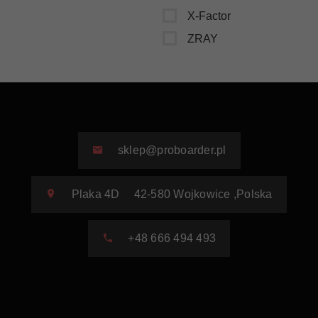
X-Factor
ZRAY
sklep@proboarder.pl
Plaka 4D
42-580
Wojkowice
,
Polska
+48 666 494 493