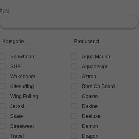
PLN
Kategorie
Producenci
Snowboard
Aqua Marina
SUP
Aquadesign
Wakeboard
Aztron
Kitesurfing
Born On Board
Wing Foiling
Coasto
Jet ski
Dakine
Skate
Deeluxe
Streetwear
Demon
Travel
Dragon