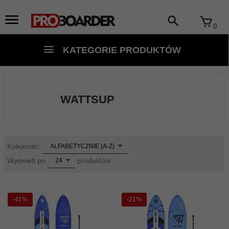
0
KATEGORIE PRODUKTÓW
WATTSUP
sort
Kolejność:
ALFABETYCZNIE (A-Z)
pop
Wyświetl po
produktów
24
-41%
-21%