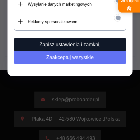
264
opinii
Wysyłanie danych marketingowych
Deska sup Wattsup Jelly 9'6
2023
Produkt dostępny!
Reklamy spersonalizowane
1225,
00
PLN
1750,00 PLN
Zapisz ustawienia i zamknij
Zaakceptuj wszystkie
sklep@proboarder.pl
Plaka 4D
42-580
Wojkowice
,
Polska
+48 666 494 493