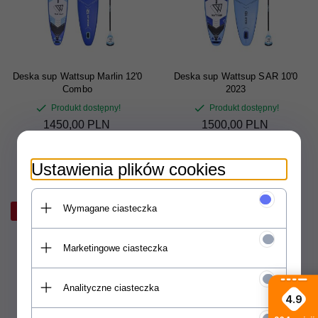
Deska sup Wattsup Marlin 12'0
Deska sup Wattsup SAR 10'0
Combo
2023
Produkt dostępny!
Produkt dostępny!
1450,
00
PLN
1500,
00
PLN
2459,00 PLN
1889,00 PLN
Ustawienia plików cookies
Wymagane ciasteczka
-30%
Marketingowe ciasteczka
Analityczne ciasteczka
4.9