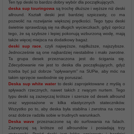
Ten typ deski to bardzo dobry wybór dla początkujących.
deska sup touringowa
są trochę dłuższe i węższe niż deski
allround. Kształt deski jest bardziej szpiczasty, co ma
pozwolić na rozwijanie większej prędkości. Tego typu deski
świetnie sprawdzają się na długich wycieczkach, gdyż oprócz
tego, że są szybsze i lepiej pokonują wzburzoną wodę, mają
także więcej miejsca na dodatkowy bagaż.
deski sup race
, czyli najwęższe, najdłuższe, najszybsze.
Jednocześnie są one najbardziej niestabilne i mało zwrotne.
Ta grupa desek przeznaczona jest do ścigania się.
Zdecydowanie nie jest to deska dla początkujących, gdyż
trzeba być już dobrze "opływanym" na SUPie, aby móc na
takim sprzęcie swobodnie się poruszać.
Deska sup white water
to deski zaprojektowane z myślą o
spływach rzecznych, nawet takich z rwącym nurtem. Tego
typu deski są zazwyczaj krótsze i szersze od desek allround
oraz wyposażone w kilka elastycznych stateczników.
Wszystko po to, aby deska była stabilna i zwrotna na rzece
oraz dobrze radziła sobie w trudnych warunkach.
Deska wave
przeznaczone są do surfowania na falach.
Zazwyczaj są krótsze od allroundów i posiadają trzy