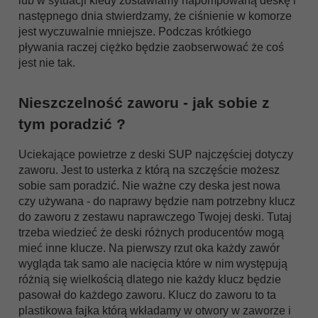
lub w sytuacji kiedy zostawiamy napompowaną deskę i
następnego dnia stwierdzamy, że ciśnienie w komorze
jest wyczuwalnie mniejsze. Podczas krótkiego
pływania raczej ciężko będzie zaobserwować że coś
jest nie tak.
Nieszczelność zaworu - jak sobie z
tym poradzić ?
Uciekające powietrze z deski SUP najczęściej dotyczy
zaworu. Jest to usterka z którą na szczęście możesz
sobie sam poradzić. Nie ważne czy deska jest nowa
czy używana - do naprawy będzie nam potrzebny klucz
do zaworu z zestawu naprawczego Twojej deski. Tutaj
trzeba wiedzieć że deski różnych producentów mogą
mieć inne klucze. Na pierwszy rzut oka każdy zawór
wygląda tak samo ale nacięcia które w nim występują
różnią się wielkością dlatego nie każdy klucz będzie
pasował do każdego zaworu. Klucz do zaworu to ta
plastikowa fajka którą wkładamy w otwory w zaworze i