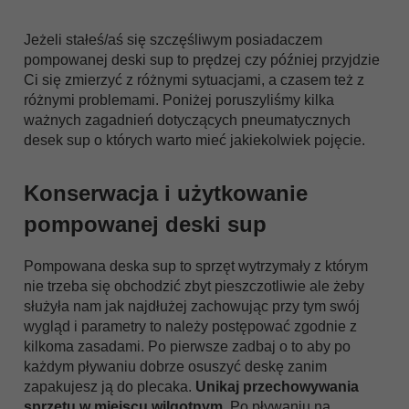
Jeżeli stałeś/aś się szczęśliwym posiadaczem
pompowanej deski sup to prędzej czy później przyjdzie
Ci się zmierzyć z różnymi sytuacjami, a czasem też z
różnymi problemami. Poniżej poruszyliśmy kilka
ważnych zagadnień dotyczących pneumatycznych
desek sup o których warto mieć jakiekolwiek pojęcie.
Konserwacja i użytkowanie
pompowanej deski sup
Pompowana deska sup to sprzęt wytrzymały z którym
nie trzeba się obchodzić zbyt pieszczotliwie ale żeby
służyła nam jak najdłużej zachowując przy tym swój
wygląd i parametry to należy postępować zgodnie z
kilkoma zasadami. Po pierwsze zadbaj o to aby po
każdym pływaniu dobrze osuszyć deskę zanim
zapakujesz ją do plecaka.
Unikaj przechowywania
sprzętu w miejscu wilgotnym.
Po pływaniu na