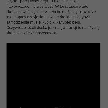
użycia sporej ilości kleju. Tubka z zestawu
naprawczego nie wystarczy. W tej sytuacji warto
skontaktować się z serwisem bo może się okazać że
taka naprawa wyjdzie niewiele drożej niż gdybyś
samodzielnie musiał kupić kilka tubek kleju.
Oczywiście jeżeli deska jest na gwarancji to należy się
skontaktować ze sprzedawcą.