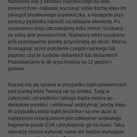
Nanosimy klej z zestawu naprawczego na obie
powierzchnie -najlepiej wycisnąć sobie trochę kleju do
jakiegoś plastikowego pojemniczka, a następnie przy
pomocy pędzelka nanieść na sklejane elementy. Po
naniesieniu kleju odczekujemy kilka minut i ściskamy
ze sobą obie powierzchnie. Najlepszy efekt uzyskamy
jeśli pozostawimy piankę przyciśniętą do deski. Można
to osiągnąć przez położenie czegoś ciężkiego lub
poprzez użycie ścisków stolarskich lub ślusarskich.
Pozostawiamy to do wyschnięcia na 12 godzin i
gotowe.
Inaczej ma się sprawa w przypadku bąbli powietrznych
pod pianką które Tworzą się na środku. Tutaj w
zależności od wielkości takiego bąbla można go
delikatnie przekłuć i próbować wstrzyknąć porcję kleju.
W przypadku kiedy bąbli jest kilka i są one duże to
najlepszym rozwiązaniem jest odklejenie większego
fragmentu pianki EVA i przyklejenie go na nowo. Taką
operację można wykonać same ale będzie wymagała