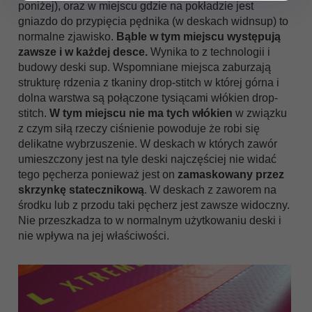
poniżej), oraz w miejscu gdzie na pokładzie jest
gniazdo do przypięcia pędnika (w deskach widnsup) to
normalne zjawisko.
Bąble w tym miejscu występują
zawsze i w każdej desce.
Wynika to z technologii i
budowy deski sup. Wspomniane miejsca zaburzają
strukturę rdzenia z tkaniny drop-stitch w której górna i
dolna warstwa są połączone tysiącami włókien drop-
stitch.
W tym miejscu nie ma tych włókien
w związku
z czym siłą rzeczy ciśnienie powoduje że robi się
delikatne wybrzuszenie. W deskach w których zawór
umieszczony jest na tyle deski najczęściej nie widać
tego pęcherza ponieważ jest on
zamaskowany przez
skrzynkę statecznikową
. W deskach z zaworem na
środku lub z przodu taki pęcherz jest zawsze widoczny.
Nie przeszkadza to w normalnym użytkowaniu deski i
nie wpływa na jej właściwości.