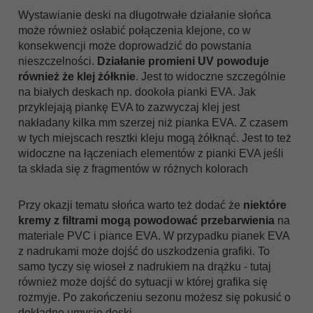
Wystawianie deski na długotrwałe działanie słońca
może również osłabić połączenia klejone, co w
konsekwencji może doprowadzić do powstania
nieszczelności.
Działanie promieni UV powoduje
również że klej żółknie
. Jest to widoczne szczególnie
na białych deskach np. dookoła pianki EVA. Jak
przyklejają piankę EVA to zazwyczaj klej jest
nakładany kilka mm szerzej niż pianka EVA. Z czasem
w tych miejscach resztki kleju mogą żółknąć. Jest to też
widoczne na łączeniach elementów z pianki EVA jeśli
ta składa się z fragmentów w różnych kolorach
Przy okazji tematu słońca warto też dodać że
niektóre
kremy z filtrami mogą powodować przebarwienia
na
materiale PVC i piance EVA. W przypadku pianek EVA
z nadrukami może dojść do uszkodzenia grafiki. To
samo tyczy się wioseł z nadrukiem na drążku - tutaj
również może dojść do sytuacji w której grafika się
rozmyje. Po zakończeniu sezonu możesz się pokusić o
dokładne umycie deski.