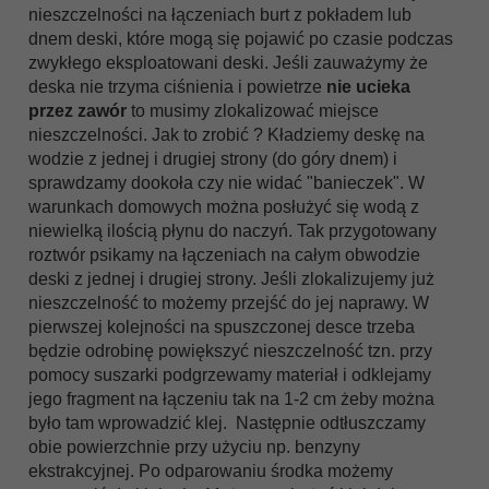
nieszczelności na łączeniach burt z pokładem lub
dnem deski, które mogą się pojawić po czasie podczas
zwykłego eksploatowani deski. Jeśli zauważymy że
deska nie trzyma ciśnienia i powietrze
nie ucieka
przez zawór
to musimy zlokalizować miejsce
nieszczelności. Jak to zrobić ? Kładziemy deskę na
wodzie z jednej i drugiej strony (do góry dnem) i
sprawdzamy dookoła czy nie widać "banieczek". W
warunkach domowych można posłużyć się wodą z
niewielką ilością płynu do naczyń. Tak przygotowany
roztwór psikamy na łączeniach na całym obwodzie
deski z jednej i drugiej strony. Jeśli zlokalizujemy już
nieszczelność to możemy przejść do jej naprawy. W
pierwszej kolejności na spuszczonej desce trzeba
będzie odrobinę powiększyć nieszczelność tzn. przy
pomocy suszarki podgrzewamy materiał i odklejamy
jego fragment na łączeniu tak na 1-2 cm żeby można
było tam wprowadzić klej. Następnie odtłuszczamy
obie powierzchnie przy użyciu np. benzyny
ekstrakcyjnej. Po odparowaniu środka możemy