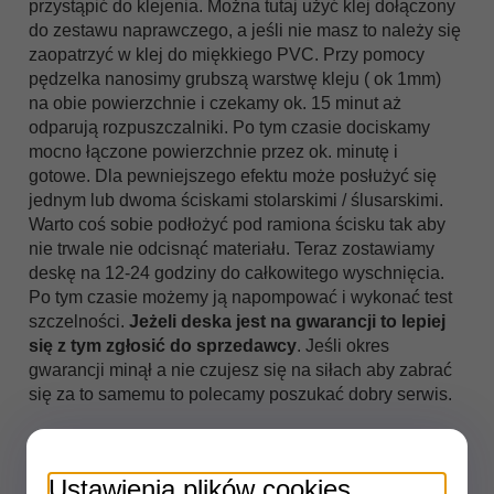
przystąpić do klejenia. Można tutaj użyć klej dołączony
do zestawu naprawczego, a jeśli nie masz to należy się
zaopatrzyć w klej do miękkiego PVC. Przy pomocy
pędzelka nanosimy grubszą warstwę kleju ( ok 1mm)
na obie powierzchnie i czekamy ok. 15 minut aż
odparują rozpuszczalniki. Po tym czasie dociskamy
mocno łączone powierzchnie przez ok. minutę i
gotowe. Dla pewniejszego efektu może posłużyć się
jednym lub dwoma ściskami stolarskimi / ślusarskimi.
Warto coś sobie podłożyć pod ramiona ścisku tak aby
nie trwale nie odcisnąć materiału. Teraz zostawiamy
deskę na 12-24 godziny do całkowitego wyschnięcia.
Po tym czasie możemy ją napompować i wykonać test
szczelności.
Jeżeli deska jest na gwarancji to lepiej
się z tym zgłosić do sprzedawcy
. Jeśli okres
gwarancji minął a nie czujesz się na siłach aby zabrać
się za to samemu to polecamy poszukać dobry serwis.
Jeżeli podczas pompowania lub też użytkowania
doszło do rozerwania deski na szwie
to koniecznie
Ustawienia plików cookies