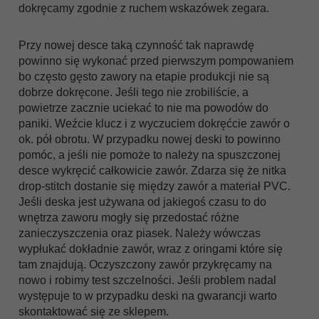
dokręcamy zgodnie z ruchem wskazówek zegara.
Przy nowej desce taką czynność tak naprawdę
powinno się wykonać przed pierwszym pompowaniem
bo często gęsto zawory na etapie produkcji nie są
dobrze dokręcone. Jeśli tego nie zrobiliście, a
powietrze zacznie uciekać to nie ma powodów do
paniki. Weźcie klucz i z wyczuciem dokręćcie zawór o
ok. pół obrotu. W przypadku nowej deski to powinno
pomóc, a jeśli nie pomoże to należy na spuszczonej
desce wykręcić całkowicie zawór. Zdarza się że nitka
drop-stitch dostanie się między zawór a materiał PVC.
Jeśli deska jest używana od jakiegoś czasu to do
wnętrza zaworu mogły się przedostać różne
zanieczyszczenia oraz piasek. Należy wówczas
wypłukać dokładnie zawór, wraz z oringami które się
tam znajdują. Oczyszczony zawór przykręcamy na
nowo i robimy test szczelności. Jeśli problem nadal
występuje to w przypadku deski na gwarancji warto
skontaktować się ze sklepem.