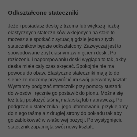
Odkształcone stateczniki
Jeżeli posiadasz deskę z trzema lub większą liczbą
elastycznych stateczników wklejonych na stałe to
możesz się spotkać z sytuacją gdzie jeden z tych
stateczników będzie odkształcony. Zazwyczaj jest to
spowodowane zbyt ciasnym zwinięciem deski. Po
rozłożeniu i napompowaniu deski wygląda to tak jakby
deska miała cały czas skręcać. Spokojnie nie ma
powodu do obaw. Elastyczne stateczniki mają to do
siebie że możemy przywrócić im swój pierwotny kształt.
Wystarczy podgrzać statecznik przy pomocy suszarki
do włosów i ręcznie go postawić do pionu. Można się
też tutaj posłużyć taśmą malarską lub naprawczą. Po
podgrzaniu statecznika i jego uformowaniu przyklejamy
do niego taśmę a z drugiej strony do pokładu tak aby
go zablokować w właściwej pozycji. Po wystygnięciu
statecznik zapamięta swój nowy kształt.