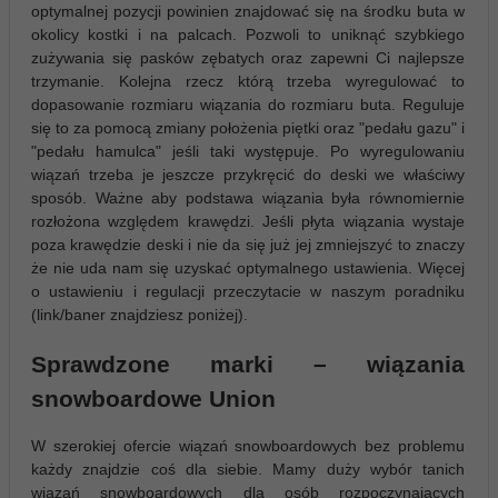
optymalnej pozycji powinien znajdować się na środku buta w
okolicy kostki i na palcach. Pozwoli to uniknąć szybkiego
zużywania się pasków zębatych oraz zapewni Ci najlepsze
trzymanie. Kolejna rzecz którą trzeba wyregulować to
dopasowanie rozmiaru wiązania do rozmiaru buta. Reguluje
się to za pomocą zmiany położenia piętki oraz "pedału gazu" i
"pedału hamulca" jeśli taki występuje. Po wyregulowaniu
wiązań trzeba je jeszcze przykręcić do deski we właściwy
sposób. Ważne aby podstawa wiązania była równomiernie
rozłożona względem krawędzi. Jeśli płyta wiązania wystaje
poza krawędzie deski i nie da się już jej zmniejszyć to znaczy
że nie uda nam się uzyskać optymalnego ustawienia. Więcej
o ustawieniu i regulacji przeczytacie w naszym poradniku
(link/baner znajdziesz poniżej).
Sprawdzone marki – wiązania
snowboardowe Union
W szerokiej ofercie wiązań snowboardowych bez problemu
każdy znajdzie coś dla siebie. Mamy duży wybór tanich
wiązań snowboardowych dla osób rozpoczynających