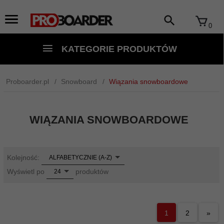
0
KATEGORIE PRODUKTÓW
Proboarder.pl
Snowboard
Wiązania snowboardowe
WIĄZANIA SNOWBOARDOWE
sort
Kolejność:
ALFABETYCZNIE (A-Z)
pop
Wyświetl po
produktów
24
1
2
»