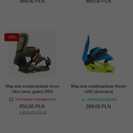
469,
00
PLN
469,
00
PLN
-39%
Wiązania snowboardowe Union
Wiązania snowboardowe Raven
Ultra (army green) 2024
s160 (dziecięce)
Powiadom o dostępności
Produkt dostępny!
850,
00
PLN
269,
00
PLN
1399,00 PLN