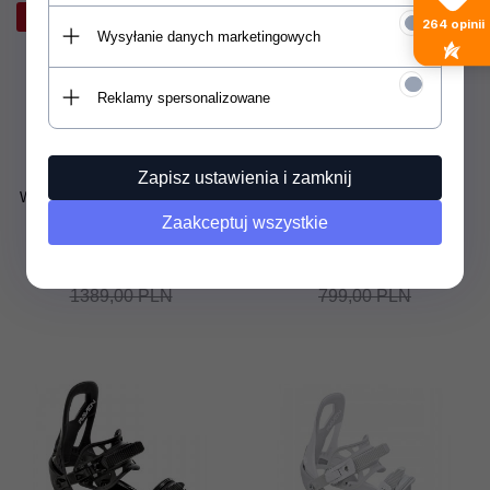
-11%
-25%
264
opinii
Wysyłanie danych marketingowych
Reklamy spersonalizowane
Zapisz ustawienia i zamknij
Wiązania snowboardowe Union
Wiązania snowboardowe Union
Force (black) 2025
Flite Pro (black) 2024
Zaakceptuj wszystkie
Powiadom o dostępności
Powiadom o dostępności
1240,
00
PLN
599,
00
PLN
1389,00 PLN
799,00 PLN