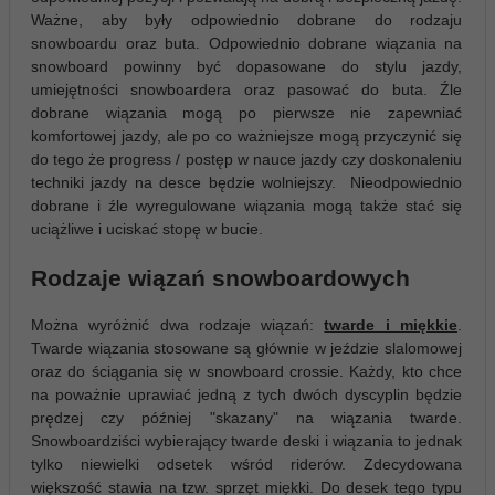
Ważne, aby były odpowiednio dobrane do rodzaju
snowboardu oraz buta. Odpowiednio dobrane wiązania na
snowboard powinny być dopasowane do stylu jazdy,
umiejętności snowboardera oraz pasować do buta. Źle
dobrane wiązania mogą po pierwsze nie zapewniać
komfortowej jazdy, ale po co ważniejsze mogą przyczynić się
do tego że progress / postęp w nauce jazdy czy doskonaleniu
techniki jazdy na desce będzie wolniejszy. Nieodpowiednio
dobrane i źle wyregulowane wiązania mogą także stać się
uciążliwe i uciskać stopę w bucie.
Rodzaje wiązań snowboardowych
Można wyróżnić dwa rodzaje wiązań:
twarde i miękkie
.
Twarde wiązania stosowane są głównie w jeździe slalomowej
oraz do ściągania się w snowboard crossie. Każdy, kto chce
na poważnie uprawiać jedną z tych dwóch dyscyplin będzie
prędzej czy później "skazany" na wiązania twarde.
Snowboardziści wybierający twarde deski i wiązania to jednak
tylko niewielki odsetek wśród riderów. Zdecydowana
większość stawia na tzw. sprzęt miękki. Do desek tego typu