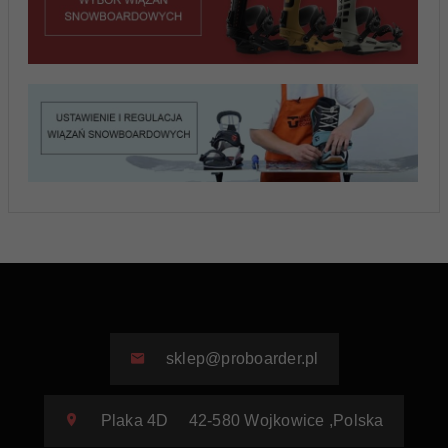
sklep@proboarder.pl
Plaka 4D
42-580
Wojkowice
,
Polska