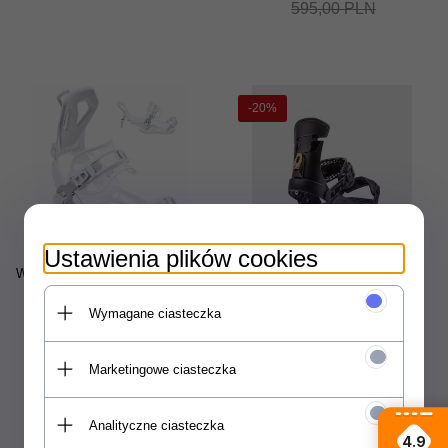
595,00 PLN
-20%
Ustawienia plików cookies
Wiązania snowboardowe Raven
Wiązania snowboardowe Drake
FT360 (white) 2025
Jade (black) 2025
Wymagane ciasteczka
Powiadom o dostępności
Produkt dostępny!
469,
00
PLN
703,
20
PLN
879,00 PLN
Marketingowe ciasteczka
Analityczne ciasteczka
4.9