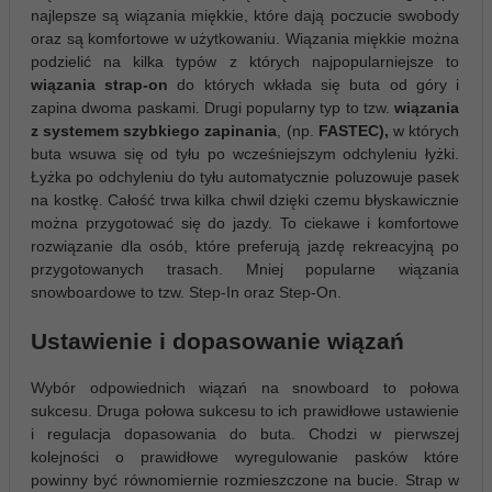
najlepsze są wiązania miękkie, które dają poczucie swobody
oraz są komfortowe w użytkowaniu. Wiązania miękkie można
podzielić na kilka typów z których najpopularniejsze to
wiązania strap-on
do których wkłada się buta od góry i
zapina dwoma paskami. Drugi popularny typ to tzw.
wiązania
z systemem szybkiego zapinania
, (np.
FASTEC),
w których
buta wsuwa się od tyłu po wcześniejszym odchyleniu łyżki.
Łyżka po odchyleniu do tyłu automatycznie poluzowuje pasek
na kostkę. Całość trwa kilka chwil dzięki czemu błyskawicznie
można przygotować się do jazdy. To ciekawe i komfortowe
rozwiązanie dla osób, które preferują jazdę rekreacyjną po
przygotowanych trasach. Mniej popularne wiązania
snowboardowe to tzw. Step-In oraz Step-On.
Ustawienie i dopasowanie wiązań
Wybór odpowiednich wiązań na snowboard to połowa
sukcesu. Druga połowa sukcesu to ich prawidłowe ustawienie
i regulacja dopasowania do buta. Chodzi w pierwszej
kolejności o prawidłowe wyregulowanie pasków które
powinny być równomiernie rozmieszczone na bucie. Strap w