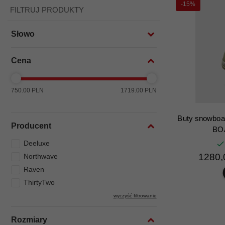
-15%
FILTRUJ PRODUKTY
Słowo
Cena
750.00 PLN
1719.00 PLN
Buty snowboa
Producent
BOA
Deeluxe
1280,
Northwave
Raven
ThirtyTwo
wyczyść filtrowanie
Rozmiary