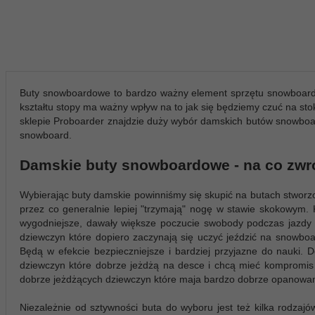
Buty snowboardowe to bardzo ważny element sprzętu snowboardo
kształtu stopy ma ważny wpływ na to jak się będziemy czuć na stok
sklepie Proboarder znajdzie duży wybór damskich butów snowbo
snowboard.
Damskie buty snowboardowe - na co zwr
Wybierając buty damskie powinniśmy się skupić na butach stworz
przez co generalnie lepiej "trzymają" nogę w stawie skokowym.
wygodniejsze, dawały większe poczucie swobody podczas jazdy a
dziewczyn które dopiero zaczynają się uczyć jeździć na snowboa
Będą w efekcie bezpieczniejsze i bardziej przyjazne do nauki. D
dziewczyn które dobrze jeżdżą na desce i chcą mieć kompromis
dobrze jeżdżących dziewczyn które maja bardzo dobrze opanowaną 
Niezależnie od sztywności buta do wyboru jest też kilka rodza