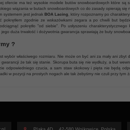
ej ofercie ma też wysokie modele butów snowboardowych które są sz
kiego wiązania w butach snowboardowych co do zasady opierają się na
ym systemem jest jednak
BOA Lacing
, który rozpoznamy po charakterys
ić pokrętłem zgodnie ze wskazówkami zegara a po chwili but będzie
odciągnąć pokrętło "od siebie". Po usłyszeniu charakterystycznego k
 jego duża trwałość i dożywotnia gwarancja sprawiają że buty snowbo
ymy ?
wybór właściwego rozmiaru. Nie może on być ani za mały ani zbyt duż
 i gwarancji że tak się stanie. Skorupa buta się nie wydłuży, a but wew
ie odpowiedniego czucia, a sam staw skokowy i pięta nie będą odp
ładki w pozycji na prostych nogach ale tak żebyśmy nie czuli przy tym
.pl
Plaka 4D
42-580
Wojkowice
,
Polska