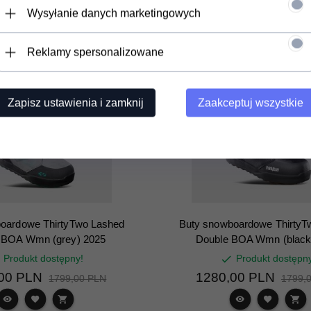
Wysyłanie danych marketingowych
Reklamy spersonalizowane
-29%
Zapisz ustawienia i zamknij
Zaakceptuj wszystkie
oardowe ThirtyTwo Lashed
Buty snowboardowe ThirtyT
 BOA Wmn (grey) 2025
Double BOA Wmn (black
Produkt dostępny!
Produkt dostępn
00
PLN
1280,
00
PLN
1799,00 PLN
1799,