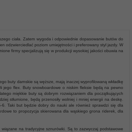
szego ciała. Zatem wygoda i odpowiednie dopasowanie butów do
ien odzwierciedlać poziom umiejętności i preferowany styl jazdy. W
ione firmy specjalizują się w produkcji wysokiej jakości obuwia na
tego buty damskie są węższe, mają inaczej wyprofilowaną wkładkę
li jego flex. Buty snowboardowe o niskim fleksie będą na pewno
Dlatego miękkie buty są dobrym rozwiązaniem dla początkujących
ej stłumione, będą przenosiły wolniej i mniej energii na deskę.
5-6. Taki but będzie dobry do nauki ale również sprawdzi się dla
dowe to propozycja skierowana dla wąskiego grona riderek, dla
e wiązane na tradycyjne sznurówki. Są to zazwyczaj podstawowe