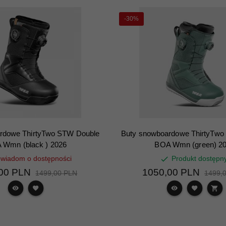
-30%
rdowe ThirtyTwo STW Double
Buty snowboardowe ThirtyTwo
 Wmn (black ) 2026
BOA Wmn (green) 2
wiadom o dostępności
Produkt dostępn
00
PLN
1050,
00
PLN
1499,00 PLN
1499,