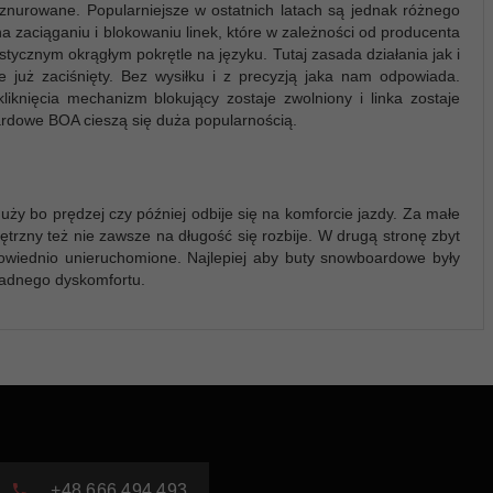
nurowane. Popularniejsze w ostatnich latach są jednak różnego
 zaciąganiu i blokowaniu linek, które w zależności od producenta
tycznym okrągłym pokrętle na języku. Tutaj zasada działania jak i
 już zaciśnięty. Bez wysiłku i z precyzją jaka nam odpowiada.
liknięcia mechanizm blokujący zostaje zwolniony i linka zostaje
ardowe BOA cieszą się duża popularnością.
y bo prędzej czy później odbije się na komforcie jazdy. Za małe
nętrzny też nie zawsze na długość się rozbije. W drugą stronę zbyt
owiednio unieruchomione. Najlepiej aby buty snowboardowe były
 żadnego dyskomfortu.
+48 666 494 493