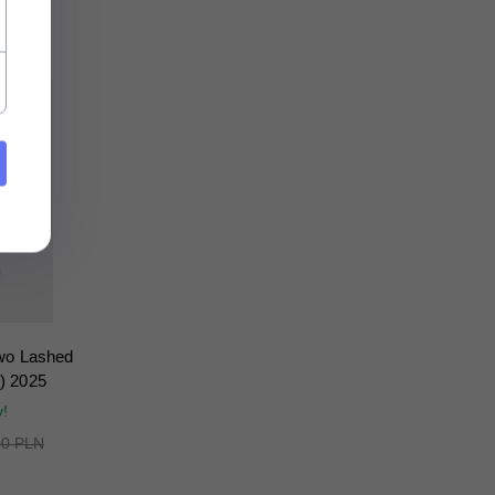
wo Lashed
) 2025
y!
00 PLN