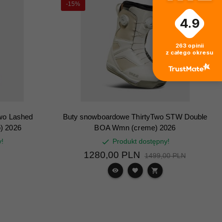
-15%
4.9
263
opinii
z całego okresu
wo Lashed
Buty snowboardowe ThirtyTwo STW Double
) 2026
BOA Wmn (creme) 2026
y!
Produkt dostępny!
1280,
00
PLN
1499,00 PLN