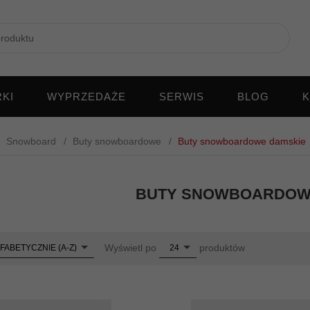
KI
WYPRZEDAŻE
SERWIS
BLOG
K
Snowboard
Buty snowboardowe
Buty snowboardowe damskie
BUTY SNOWBOARDOW
pop
Wyświetl po
produktów
FABETYCZNIE (A-Z)
24