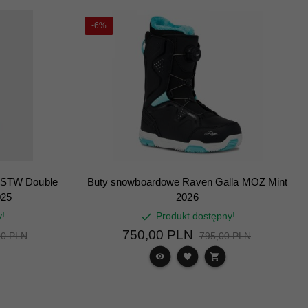
-6%
 STW Double
Buty snowboardowe Raven Galla MOZ Mint
025
2026
y!
Produkt dostępny!
750,
00
PLN
00 PLN
795,00 PLN