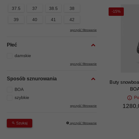
37.5
37
38.5
38
-15%
39
40
41
42
wyczyść filtrowanie
Płeć
damskie
wyczyść filtrowanie
Sposób sznurowania
Buty snowboa
BOA
BOA
szybkie
Po
1280,
wyczyść filtrowanie
Szukaj
wyczyść filtrowanie