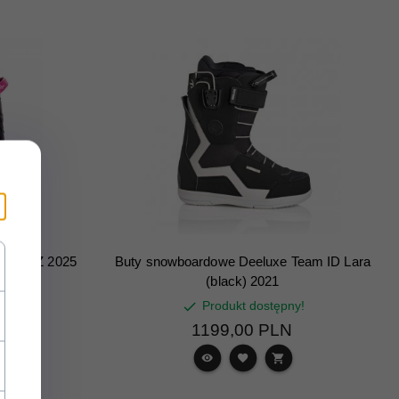
lla MOZ 2025
Buty snowboardowe Deeluxe Team ID Lara
(black) 2021
y!
Produkt dostępny!
1199,
00
PLN
0 PLN