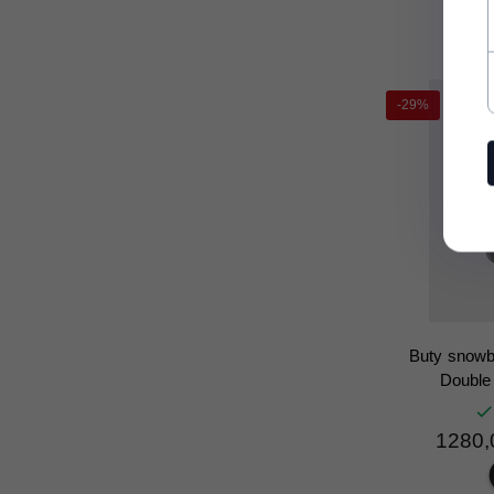
-29%
Buty snowb
Double
1280,