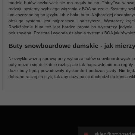
modele butów aczkolwiek nie ma reguły bo np. ThirtyTwo w swoj
rodzaju systemy szybkiego wiązania z BOA na czele. Systemy szyb
umieszczone są na języku lub z boku buta. Najbardziej docenian
obsługa systemu jest najprostsza i najszybsza. Wystarczy kręc
Rozluźnienie buta też jest bardzo proste bo wystarczy jedynie 
poluzowana. Prostota i wygoda działania systemu BOA jak również
Buty snowboardowe damskie - jak mierz
Niezwykle ważną sprawą przy wyborze butów snowboardowych jest 
buty może i się delikatnie rozbiją ale tak naprawdę nie ma reguły
duże buty będą powodowały dyskomfort podczas jazdy. Nie będz
dobrane raczej na styk, tak aby duży palec dochodził do końca wk
sklep@proboarder