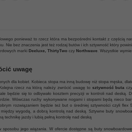
wego ponieważ to rzecz która ma bezpośredni kontakt z częścią na
u. Nie bez znaczenia jest też rodzaj butów i ich sztywność który powin
ardowych marki
Deeluxe, ThirtyTwo
czy
Northwave
. Wszystkie wymien
ócić uwagę
onych dla kobiet. Kobieca stopa ma inną budowę niż stopa męska, dla
 Kolejna rzecz na którą należy zwrócić uwagę to
sztywność buta
czy
le będzie się to odbywało kosztem precyzji w kontroli nad deską. 
rdzie. Wówczas ruchy wykonywane nogami i stopami będą nieco bardzi
obrym rozwiązaniem będzie też but o średniej sztywności czyli flex 
 między wygodą, a dobrą kontrolą nad deską. Sztywne buty snowboar
technikę jazdy i lubią pełną kontrolę nad deską
jów sposobu jego wiązania. W ofercie dostępne są buty snowboardow