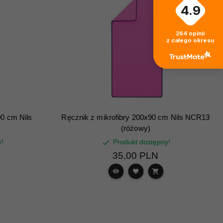
4.9
264
opinii
z całego okresu
00 cm Nils
Ręcznik z mikrofibry 200x90 cm Nils NCR13
(różowy)
y!
Produkt dostępny!
35,
00
PLN