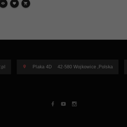
.pl
Plaka 4D
42-580
Wojkowice
,
Polska