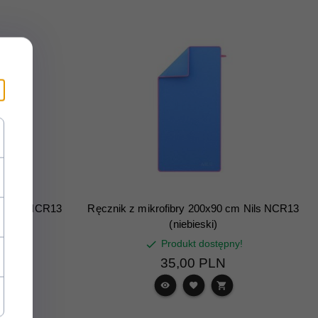
m Nils NCR13
Ręcznik z mikrofibry 200x90 cm Nils NCR13
(niebieski)
y!
Produkt dostępny!
35,
00
PLN