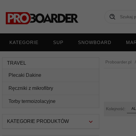
KATEGORIE
SUP
SNOWBOARD
MAR
Proboarder.pl
TRAVEL
Plecaki Dakine
Ręczniki z mikrofibry
Torby termoizolacyjne
sort
Kolejność:
AL
KATEGORIE PRODUKTÓW