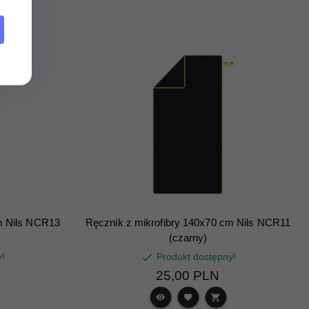
m Nils NCR13
Ręcznik z mikrofibry 140x70 cm Nils NCR11
(czarny)
y!
Produkt dostępny!
25,
00
PLN