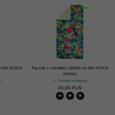
m Nils NCR14
Ręcznik z mikrofibry 160x80 cm Nils NCR14
(kwiaty)
y!
Produkt dostępny!
45,
00
PLN