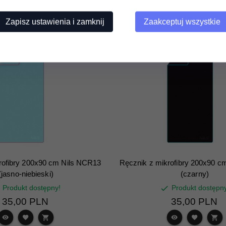
Zapisz ustawienia i zamknij
Zaakceptuj wszystkie
rofibry 200x90 cm Nils NCR13
Ręcznik z mikrofibry 200x90 c
(jasno-niebieski)
(czarny)
Produkt dostępny!
Produkt dostępn
35,
00
PLN
35,
00
PLN