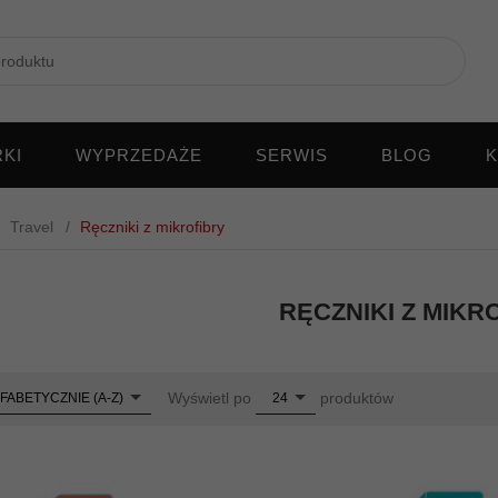
KI
WYPRZEDAŻE
SERWIS
BLOG
K
Travel
Ręczniki z mikrofibry
RĘCZNIKI Z MIKR
pop
Wyświetl po
produktów
FABETYCZNIE (A-Z)
24