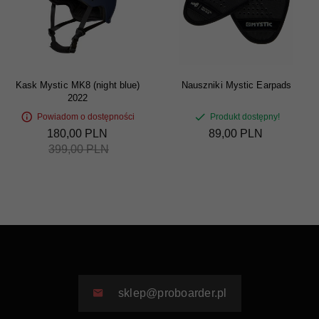
Kask Mystic MK8 (night blue)
Nauszniki Mystic Earpads
2022
Powiadom o dostępności
Produkt dostępny!
180,
00
PLN
89,
00
PLN
399,00 PLN
sklep@proboarder.pl