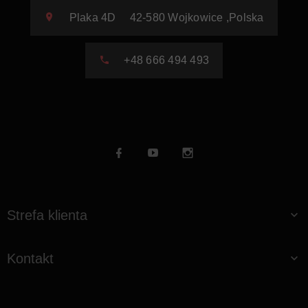
Plaka 4D
42-580
Wojkowice
,
Polska
+48 666 494 493
Strefa klienta
Kontakt