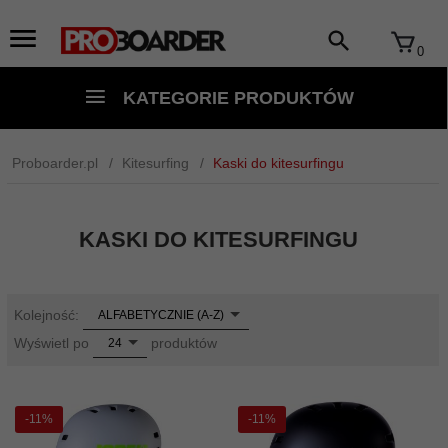
0
KATEGORIE PRODUKTÓW
Proboarder.pl
Kitesurfing
Kaski do kitesurfingu
KASKI DO KITESURFINGU
sort
Kolejność:
ALFABETYCZNIE (A-Z)
pop
Wyświetl po
produktów
24
-11%
-11%