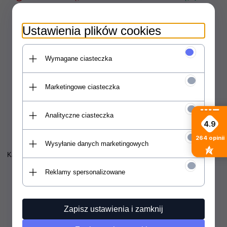
529,
00
PLN
549,
00
PLN
Ustawienia plików cookies
Wymagane ciasteczka
Marketingowe ciasteczka
Analityczne ciasteczka
4.9
264
opinii
Wysyłanie danych marketingowych
Kask Mystic Vandal (sand) 2026
Kask Mystic Vandal (navy) 2026
Reklamy spersonalizowane
Produkt dostępny!
Produkt dostępny!
439,
00
PLN
439,
00
PLN
Zapisz ustawienia i zamknij