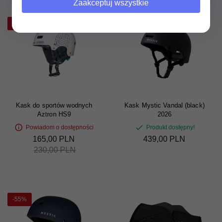
Zaakceptuj wszystkie
-28%
Kask do sportów wodnych
Kask Mystic Vandal (black)
Aztron HS9
2026
Powiadom o dostępności
Produkt dostępny!
165,
00
PLN
439,
00
PLN
230,00 PLN
-55%