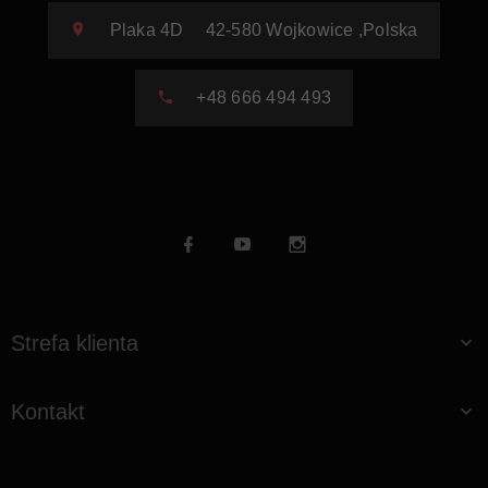
Plaka 4D
42-580
Wojkowice
,
Polska
+48 666 494 493
Strefa klienta
Kontakt