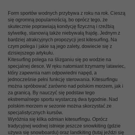
Form sportów wodnych przybywa z roku na rok. Cieszą
się ogromną popularnością, bo oprócz tego, że
skutecznie poprawiają kondycję fizyczną i rzeźbią
sylwetkę, stanowią także niebywałą frajdę. Jednym z
bardziej atrakcyjnych propozycji jest kitesurfing. Na
czym polega i jakie są jego zalety, dowiecie się z
dzisiejszego artykułu.
Kitesurfing polega na ślizganiu się po wodzie na
specjalnej desce. W ręku natomiast trzymamy latawiec,
który zapewnia nam odpowiedni napęd, a
jednocześnie pełni funkcję sterowania. Kitesurfingu
można spróbować zarówno nad polskim morzem, jak i
za granicą. By nauczyć się podstaw tego
ekstremalnego sportu wystarczą dwa tygodnie. Nad
polskim morzem w sezonie można skorzystać ze
specjalistycznych kursów.
Wyróżnia się kilka odmian kitesurfingu. Oprócz
tradycyjnej wodnej istnieje jeszcze snowkiting (gdzie
używa się snowboardu) oraz landkiting (tutaj jeździ się