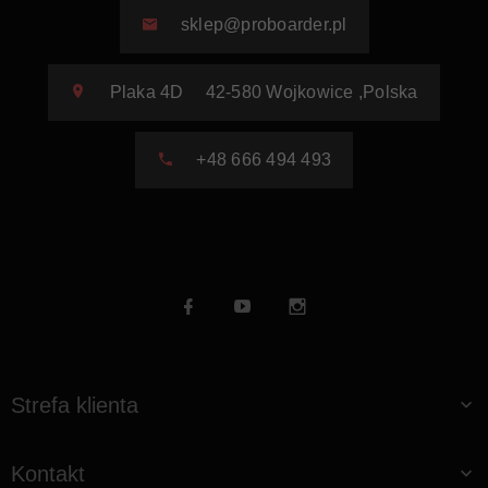
sklep@proboarder.pl
Plaka 4D
42-580
Wojkowice
,
Polska
+48 666 494 493
Strefa klienta
Kontakt