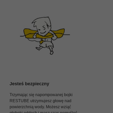
Jesteś bezpieczny
Trzymając się napompowanej bojki
RESTUBE utrzymujesz głowę nad
powierzchnią wody. Możesz wziąć
głęboki oddech i masz czas pomyśleć