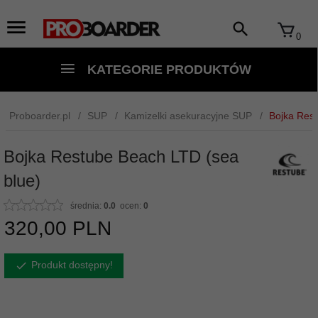
0
KATEGORIE PRODUKTÓW
Proboarder.pl
SUP
Kamizelki asekuracyjne SUP
Bojka Rest
Bojka Restube Beach LTD (sea
blue)
średnia:
0.0
ocen:
0
320,
00
PLN
Produkt dostępny!