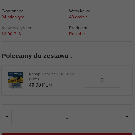
Gwarancja:
Wysyłka w:
24 miesiące
48 godzin
Koszt wysyłki od:
Producent:
13.00 PLN
Restube
Polecamy do zestawu :
Naboje Restube CO2 10,9g
Ilość
(2szt.)
dla
49,
00
PLN
produktu
13464