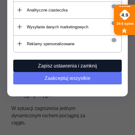
Analityczne ciasteczka
4.9
264
opinii
Wysyłanie danych marketingowych
Reklamy spersonalizowane
Zapisz ustawienia i zamknij
Zaakceptuj wszystkie
Pociągnij cięgło
W sytuacji zagrożenia jednym
dynamicznym ruchem pociągnij za
cięgło.