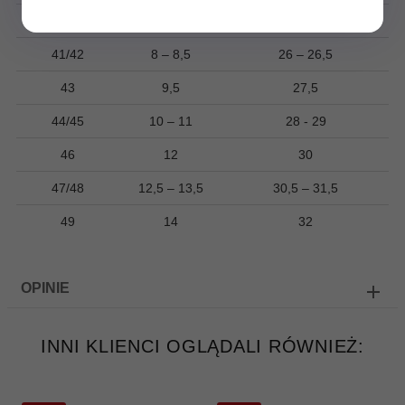
40
7
25
41/42
8 – 8,5
26 – 26,5
43
9,5
27,5
44/45
10 – 11
28 - 29
46
12
30
47/48
12,5 – 13,5
30,5 – 31,5
49
14
32
OPINIE
INNI KLIENCI OGLĄDALI RÓWNIEŻ: