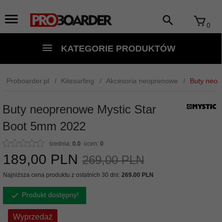
0
KATEGORIE PRODUKTÓW
Proboarder.pl
Kitesurfing
Akcesoria neoprenowe
Buty neop
Buty neoprenowe Mystic Star
Boot 5mm 2022
średnia:
0.0
ocen:
0
189,
00
PLN
269,00 PLN
Najniższa cena produktu z ostatnich 30 dni:
269.00 PLN
Produkt dostępny!
Wyprzedaż