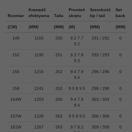
Krawędź
Promień
Szerokość
Set
Rozmiar
efektywna
Talia
skrętu
tip / tail
back
(CM)
(MM)
(MM)
(M)
(MM)
(MM)
149
1165
250
9.2 7.7
291 / 291
0
9.2
152
1190
251
9.3 7.8
293 / 293
0
9.3
155
1216
252
9.4 7.9
296 / 296
0
9.4
158
1241
253
9.5 8 9.5
298 / 298
0
154W
1203
260
9.4 7.9
303 / 303
0
9.4
157W
1228
262
9.5 8 9.5
306 / 306
0
161W
1267
263
9.7 8.2
309 / 309
0