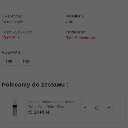
Gwarancja:
Wysyłka w:
24 miesiące
4 dni
Koszt wysyłki od:
Producent:
20.00 PLN
Ride Snowboards
ROZMIAR:
155
158
Polecamy do zestawu :
Smar na zimno do nart i desek
Ilość
Rivala GlideRide 150ml
dla
45,
00
PLN
produktu
45480