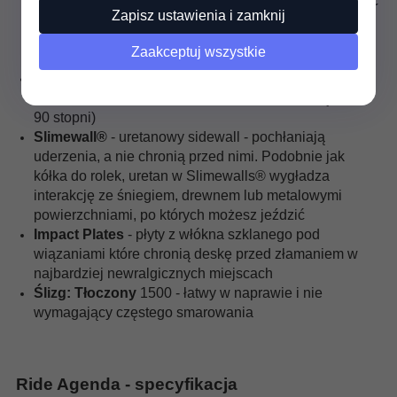
aby poprawić inicjację / wyjście z zakrętu, zapewniając
Zapisz ustawienia i zamknij
jednocześnie najlepszą możliwą
przyczepność. Unikalny projekt dla każdego modelu w
Zaakceptuj wszystkie
oparciu o jego kształt i styl jazdy.
Biaxial Glass
- rdzeń obłożony tkaniną z włókna
szklanego w układzie
biax
(dwuosiowy, pod kątem 0 i
90 stopni)
Slimewall®
- uretanowy sidewall -
pochłaniają
uderzenia, a nie chronią przed nimi.
Podobnie jak
kółka do rolek, uretan w Slimewalls® wygładza
interakcję ze śniegiem, drewnem lub metalowymi
powierzchniami, po których możesz jeździć
Impact Plates
- płyty z włókna szklanego pod
wiązaniami które chronią deskę przed złamaniem w
najbardziej newralgicznych miejscach
Ślizg: Tłoczony
1500 -
łatwy w naprawie i nie
wymagający częstego smarowania
Ride Agenda - specyfikacja