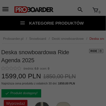
0
KATEGORIE PRODUKTÓW
Proboarder.pl
Snowboard
Deski snowboardowe
Deska sno
Deska snowboardowa Ride
Agenda 2025
średnia:
0.0
ocen:
0
1599,
00
PLN
1850,00 PLN
Najniższa cena produktu z ostatnich 30 dni:
1850.00 PLN
Produkt dostępny!
Wyprzedaż