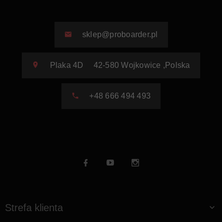
sklep@proboarder.pl
Plaka 4D
42-580
Wojkowice
,
Polska
+48 666 494 493
Strefa klienta