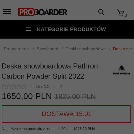
0
KATEGORIE PRODUKTÓW
Proboarder.pl
Snowboard
Deski snowboardowe
Deska sno
Deska snowboardowa Pathron
Carbon Powder Split 2022
średnia:
0.0
ocen:
0
1650,
00
PLN
1825,00 PLN
DOSTAWA 15.01
Najniższa cena produktu z ostatnich 30 dni:
1825.00 PLN