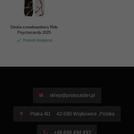
Deska snowboardowa Ride
Psychocandy 2025
Produkt dostępny!
sklep@proboarder.pl
Plaka 4D
42-580
Wojkowice
,
Polska
+48 666 494 493