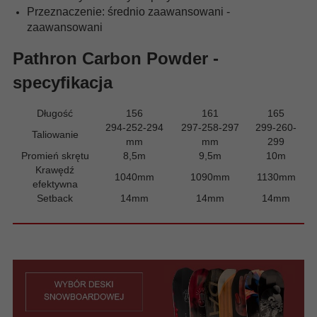
Przeznaczenie: średnio zaawansowani -
zaawansowani
Pathron Carbon Powder -
specyfikacja
Długość
156
161
165
294-252-294
297-258-297
299-260-
Taliowanie
mm
mm
299
Promień skrętu
8,5m
9,5m
10m
Krawędź
1040mm
1090mm
1130mm
efektywna
Setback
14mm
14mm
14mm