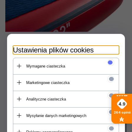
Miejsce na bagaż
Ustawienia plików cookies
Dwa bagażniki z płaskich i rozciągliwych tasiemek pod
które możesz włożyć butelkę z wodą, aquabag lub inny
podręczny bagaż
Wymagane ciasteczka
Marketingowe ciasteczka
Analityczne ciasteczka
4.9
264
opinii
Wysyłanie danych marketingowych