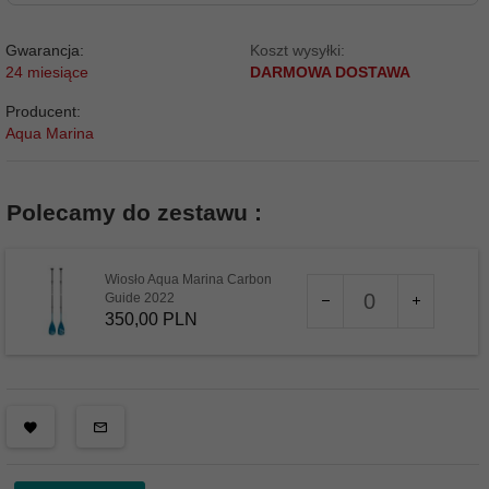
Gwarancja:
Koszt wysyłki:
24 miesiące
DARMOWA DOSTAWA
Producent:
Aqua Marina
Polecamy do zestawu :
Wiosło Aqua Marina Carbon
Ilość
Guide 2022
dla
350,
00
PLN
produktu
11467