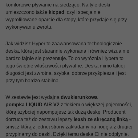
komfortowe pływanie na siedząco. Na tyle deski
umieszczono także
kicpad
, czyli specjalnie
wyprofilowane oparcie dla stopy, które przydaje się przy
wykonywaniu zwrotu.
Jak widzisz Hyper to zaawansowana technologicznie
deska, która jest starannie wykonana i również wizualnie
bardzo fajnie się prezentuje. To co wyróżnia Hypera to
jego świetne właściwości pływalne. Deska mimo takiej
długości jest zwrotna, szybka, dobrze przyśpiesza i jest
przy tym bardzo stabilna.
W zestawie jest wydajna
dwukierunkowa
pompka LIQUID AIR V2
z tłokiem o większej pojemności,
którą szybciej napompujesz tak dużą deskę. Producent
dorzuca też do zestawu lepszy
leash ze skręcaną linką
-
smycz którą z jednej strony zakładamy na nogę a z drugiej
przypinamy do deski. Dzięki temu deska Ci nie odpłynie.