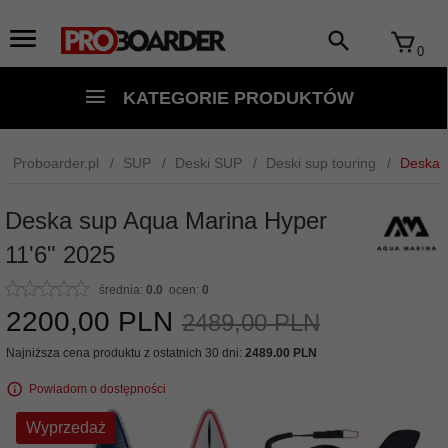
0
KATEGORIE PRODUKTÓW
Proboarder.pl
SUP
Deski SUP
Deski sup touring
Deska 
Deska sup Aqua Marina Hyper
11'6" 2025
średnia:
0.0
ocen:
0
2200,
00
PLN
2489,00 PLN
Najniższa cena produktu z ostatnich 30 dni:
2489.00 PLN
Powiadom o dostępności
Wyprzedaż