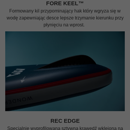
FORE KEEL™
Formowany kil przypominający hak który wgryza się w
wodę zapewniając desce lepsze trzymanie kierunku przy
płynięciu na wprost.
REC EDGE
Specjalnie wyprofilowana sztywna krawędź wklejona na