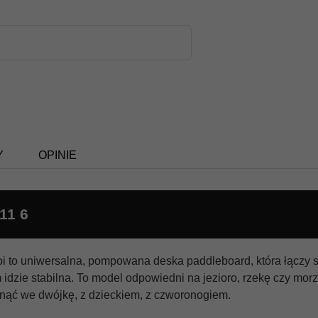
Y
OPINIE
11 6
 to uniwersalna, pompowana deska paddleboard, która łączy s
idzie stabilna. To model odpowiedni na jezioro, rzekę czy morze.
nąć we dwójkę, z dzieckiem, z czworonogiem.