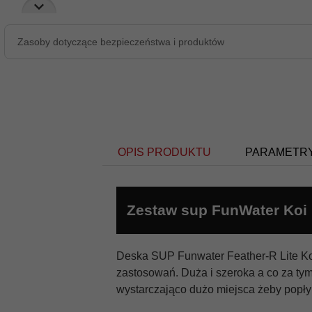
Zasoby dotyczące bezpieczeństwa i produktów
OPIS PRODUKTU
PARAMETR
Zestaw sup FunWater Koi 
pompowana
Rodzaj:
Deska SUP Funwater Feather-R Lite Koi
zastosowań. Duża i szeroka a co za tym 
allround
wystarczająco dużo miejsca żeby popły
Przeznaczenie: