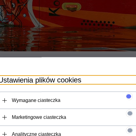
1E
Ustawienia plików cookies
ć: 350CM
Szerokość: 
Wymagane ciasteczka
Marketingowe ciasteczka
ść: 15 CM
Wyporność
Analityczne ciasteczka