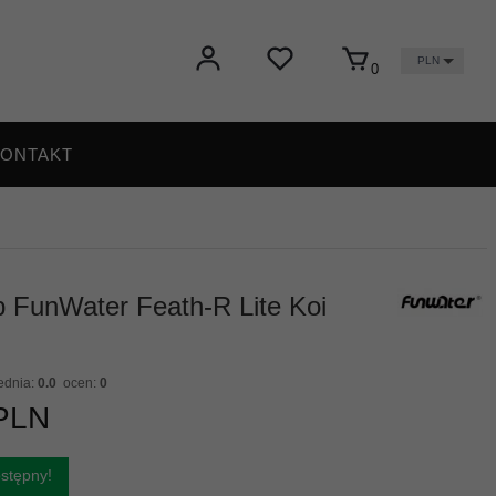
PLN
0
ONTAKT
 FunWater Feath-R Lite Koi
ednia:
0.0
ocen:
0
PLN
stępny!