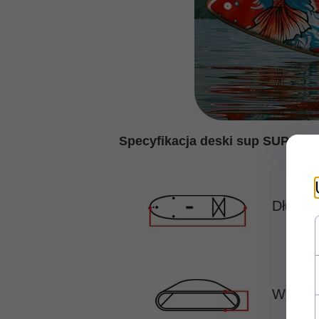
Specyfikacja deski sup SUPFR0
Długoś
Wysoko