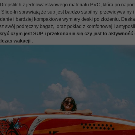
 Dropstitch z jednowarstwowego materiału PVC
,
która po napom
Slide-In sprawiają że sup jest bardzo stabilny, przewidywalny i
kładanie i bardziej kompaktowe wymiary deski po złożeniu. Des
esz swój podręczny bagaż, oraz pokład z komfortowej i antypoś
ryć czym jest SUP i przekonanie się czy jest to aktywność 
dczas wakacji .