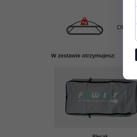
Obciąż
W zestawie otrzymujesz:
Plecak