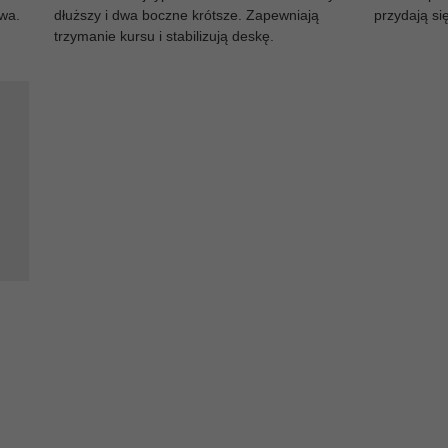
ywa.
dłuższy i dwa boczne krótsze. Zapewniają
przydają si
trzymanie kursu i stabilizują deskę.
h