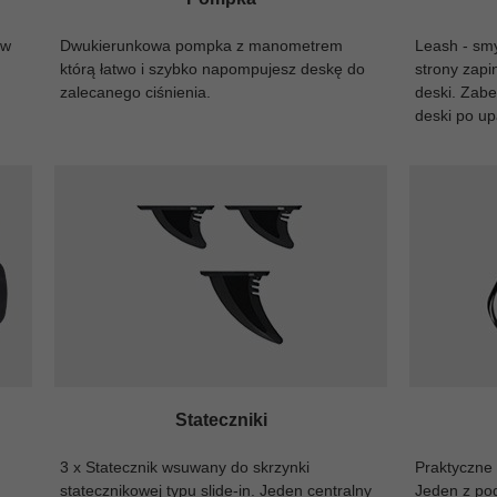
 w
Dwukierunkowa pompka z manometrem
Leash - smy
którą łatwo i szybko napompujesz deskę do
strony zapi
zalecanego ciśnienia.
deski. Zab
deski po u
Stateczniki
3 x Statecznik wsuwany do skrzynki
Praktyczne 
statecznikowej typu slide-in. Jeden centralny
Jeden z po