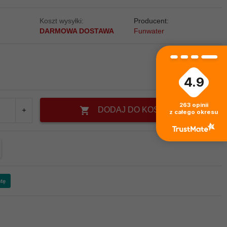
Koszt wysyłki:
Producent:
DARMOWA DOSTAWA
Funwater
4.9
263
opinii
DODAJ DO KOSZYKA
z całego okresu