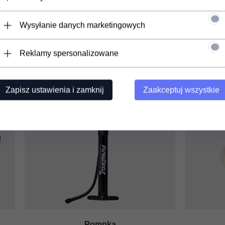
Wysyłanie danych marketingowych
enie: 120 KG
Waga des
Reklamy spersonalizowane
Zapisz ustawienia i zamknij
Zaakceptuj wszystkie
Pompka