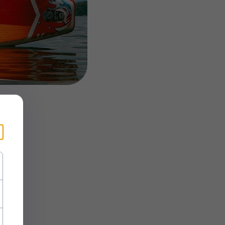
83 CM
: L