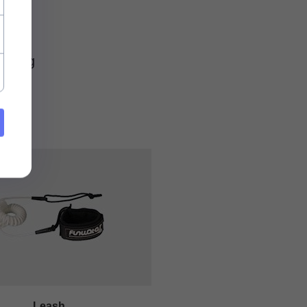
ki: kg
Leash