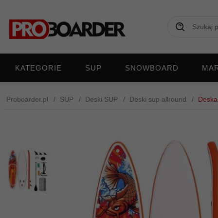
KATEGORIE
SUP
SNOWBOARD
MAR
Proboarder.pl
SUP
Deski SUP
Deski sup allround
Deska 