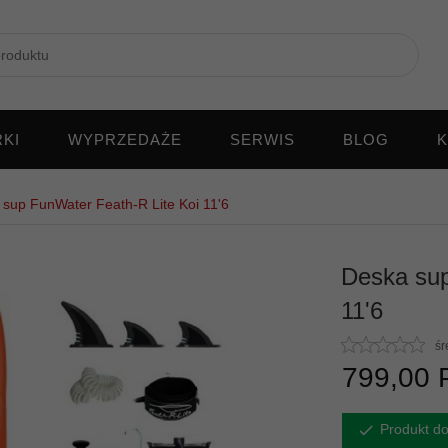
KI
WYPRZEDAŻE
SERWIS
BLOG
K
sup FunWater Feath-R Lite Koi 11'6
Deska sup
11'6
śr
799,
00
Produkt do