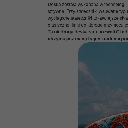
Deska została wykonana w technologii
1L
Technologia:
sztywna. Trzy stateczniki wsuwane typu 
wyciągane stateczniki to łatwiejsze s
Konstrukcja
jednokomorowa
elastycznej linki do którego przymocuj
deski:
Ta niedroga deska sup pozwoli Ci odk
Wiosło w
otrzymujesz masę frajdy i radości po
tak
zestawie:
Uchwyty na
nie
siedzisko:
Gniazdo na
nie
pędnik:
Grubość
15cm
deski:
Długość:
350cm
Szerokość:
83cm