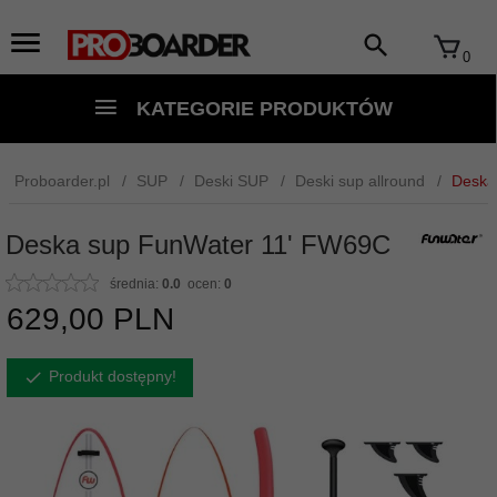
0
KATEGORIE PRODUKTÓW
Proboarder.pl
SUP
Deski SUP
Deski sup allround
Deska
Deska sup FunWater 11' FW69C
średnia:
0.0
ocen:
0
629,
00
PLN
Produkt dostępny!