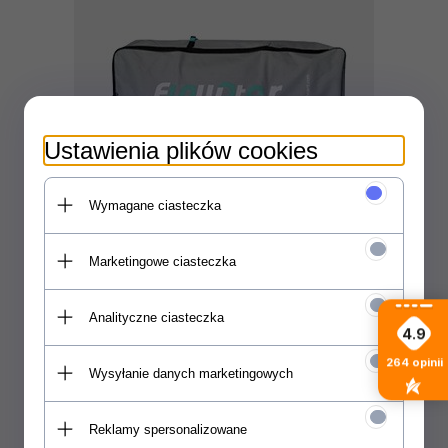
Ustawienia plików cookies
Wymagane ciasteczka
Plecak
Marketingowe ciasteczka
Plecak zamykany na zamek błyskawiczny w
którym bez problemu zmieścisz deskę,
pompkę, wiosło, statecznik.
Analityczne ciasteczka
4.9
264
opinii
Wysyłanie danych marketingowych
Reklamy spersonalizowane