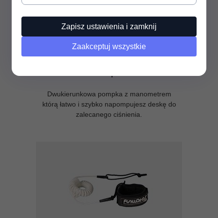
Zapisz ustawienia i zamknij
Zaakceptuj wszystkie
Pompka
Dwukierunkowa pompka z manometrem
którą łatwo i szybko napompujesz deskę do
zalecanego ciśnienia.