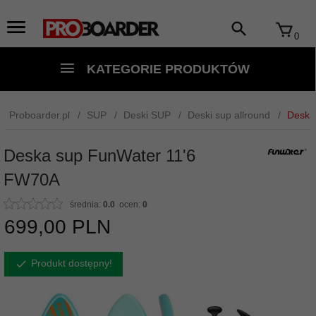
0
KATEGORIE PRODUKTÓW
Proboarder.pl
SUP
Deski SUP
Deski sup allround
Deska
Deska sup FunWater 11'6
FW70A
średnia:
0.0
ocen:
0
699,
00
PLN
Produkt dostępny!