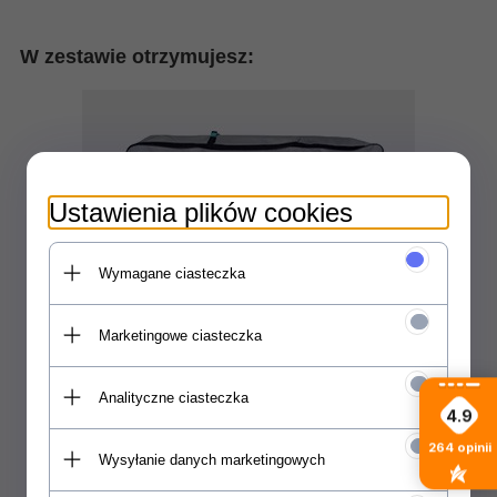
W zestawie otrzymujesz:
Ustawienia plików cookies
Wymagane ciasteczka
Marketingowe ciasteczka
Plecak
Plecak zamykany na zamek błyskawiczny w
Analityczne ciasteczka
4.9
którym bez problemu zmieścisz deskę,
pompkę, wiosło, statecznik.
264
opinii
Wysyłanie danych marketingowych