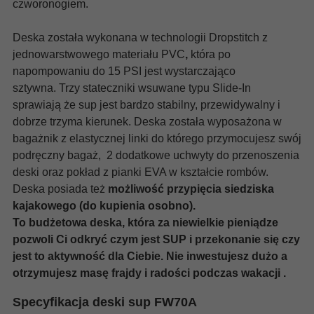
czworonogiem.
Deska została wykonana w technologii Dropstitch z
jednowarstwowego materiału PVC
,
która po
napompowaniu do 15 PSI jest wystarczająco
sztywna. Trzy stateczniki wsuwane typu Slide-In
sprawiają że sup jest bardzo stabilny, przewidywalny i
dobrze trzyma kierunek. Deska została wyposażona w
bagażnik z elastycznej linki do którego przymocujesz swój
podręczny bagaż, 2 dodatkowe uchwyty do przenoszenia
deski oraz pokład z pianki EVA w kształcie rombów.
Deska posiada też
możliwość przypięcia siedziska
kajakowego (do kupienia osobno).
To budżetowa deska, która za niewielkie pieniądze
pozwoli Ci odkryć czym jest SUP i przekonanie się czy
jest to aktywność dla Ciebie. Nie inwestujesz dużo a
otrzymujesz masę frajdy i radości podczas wakacji .
Specyfikacja deski sup FW70A