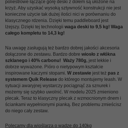
poliestrowe łączące górę deski z dołem są ułożone na
krzyż. Aby uzyskać wysoką sztywność konstrukcji nie jest
konieczne użycie tak dużej ilości nici w porównaniu do
klasycznego rdzenia. Dzięki temu paddleboard jest
lżejszy. Dzięki tej technologii
waga deski to 9,5 kg!
Waga
całego kompletu to 14,3 kg!
Na uwagę zasługują też bardzo dobrej jakości akcesoria
dołączone do zestawu. Bardzo dobre
wiosło z włókna
szklanego i 40% carbonu! Waży 780g,
jest lekkie i
dobrze wyważone. Pióro o nietypowym kształcie
inspirowane kaczymi stopami.
W zestawie
jest też
pas z
systemem Quik Release
do którego montujemy leash. W
sytuacji awaryjnej wystarczy pociągnąć za sznurek i
możemy się szybko uwolnić. W modelu 2025 zmieniono
plecak. Teraz to klasyczny plecak z wzmocnionym dnem i
ściankami wypełnionymi pianką. Bez problemu zmieścisz
do niego cały zestaw.
Polecamy dla wioślarza o wadze do 140kg