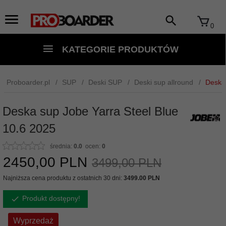
0
KATEGORIE PRODUKTÓW
Proboarder.pl
SUP
Deski SUP
Deski sup allround
Deska 
Deska sup Jobe Yarra Steel Blue
10.6 2025
średnia:
0.0
ocen:
0
2450,
00
PLN
3499,00 PLN
Najniższa cena produktu z ostatnich 30 dni:
3499.00 PLN
Produkt dostępny!
Wyprzedaż