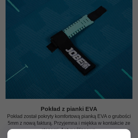
Pokład z pianki EVA
Pokład został pokryty komfortową pianką EVA o grubości
5mm z nową fakturą. Przyjemna i miękka w kontakcie ze
stopami. Antypoślizgowa.