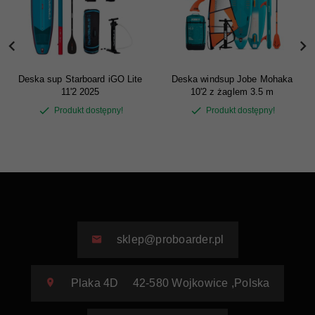
Deska sup Starboard iGO Lite
Deska windsup Jobe Mohaka
11'2 2025
10'2 z żaglem 3.5 m
Produkt dostępny!
Produkt dostępny!
sklep@proboarder.pl
Plaka 4D
42-580
Wojkowice
,
Polska