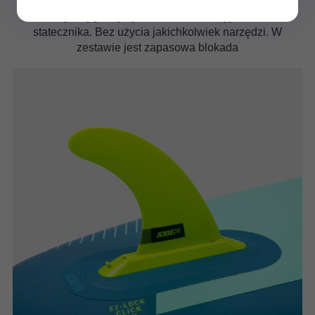
Prosty i wygodny system montażu i wyjmowania
statecznika. Bez użycia jakichkolwiek narzędzi. W
zestawie jest zapasowa blokada