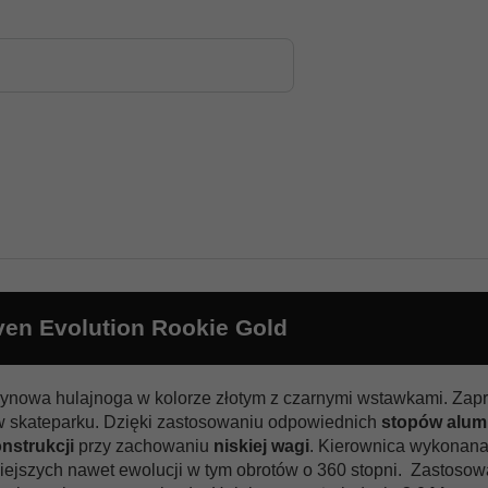
en Evolution Rookie Gold
ynowa hulajnoga w kolorze złotym z czarnymi wstawkami. Zapr
 w skateparku. Dzięki zastosowaniu odpowiednich
stopów alum
nstrukcji
przy zachowaniu
niskiej wagi
. Kierownica wykonana
iejszych nawet ewolucji w tym obrotów o 360 stopni. Zastoso