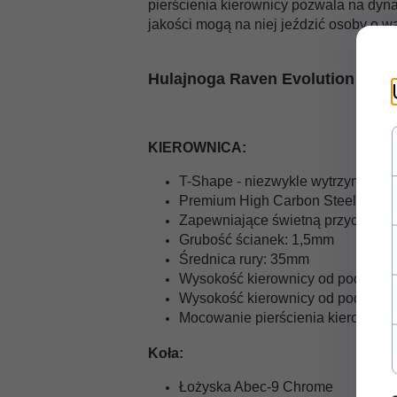
pierścienia kierownicy pozwala na dyn
jakości mogą na niej jeździć osoby o 
Hulajnoga Raven Evolution Rooki
KIEROWNICA:
T-Shape - niezwykle wytrzymały m
Premium High Carbon Steel -
stal
Zapewniające świetną przyczepn
Grubość ścianek: 1,5mm
Średnica rury: 35mm
Wysokość kierownicy od podłoża: 
Wysokość kierownicy od podestu:
Mocowanie pierścienia kierownicy
Koła:
Łożyska Abec-9 Chrome