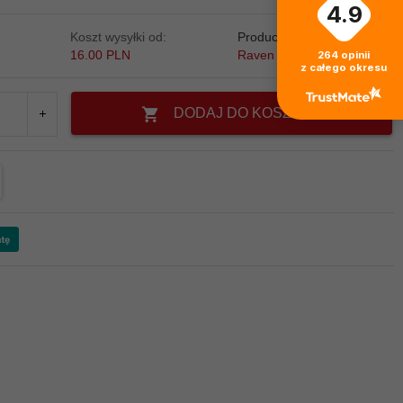
4.9
Koszt wysyłki od:
Producent:
16.00 PLN
Raven Skates
264
opinii
z całego okresu
DODAJ DO KOSZYKA