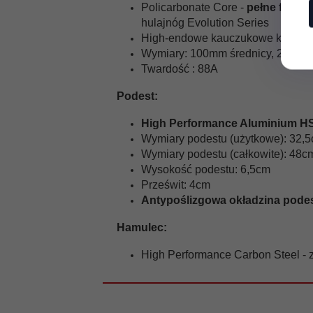
Policarbonate Core -
pełne felgi
w
hulajnóg Evolution Series
High-endowe kauczukowe kółka s
Wymiary: 100mm średnicy, 24mm 
Twardość : 88A
Podest:
High Performance Aluminium H
Wymiary podestu (użytkowe): 32,
Wymiary podestu (całkowite): 48c
Wysokość podestu: 6,5cm
Prześwit: 4cm
Antypoślizgowa okładzina pode
Hamulec:
High Performance Carbon Steel - 