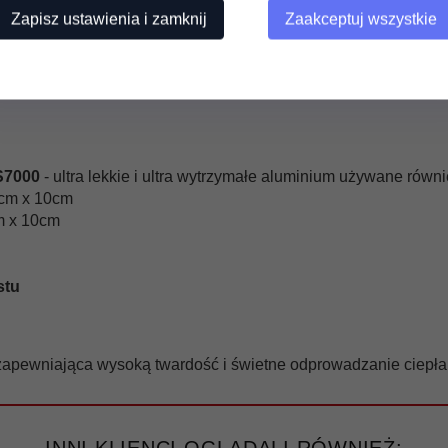
ykonane
z najlżejszego i najbardziej wytrzymałego
kompozytu
Zapisz ustawienia i zamknij
Zaakceptuj wszystkie
erii High Rebound PUC
szerokości
S7000
- ultra lekkie i ultra wytrzymałe aluminium używane równ
5cm x 10cm
m x 10cm
stu
zapewniająca wysoką twardość i świetne odprowadzanie ciepł