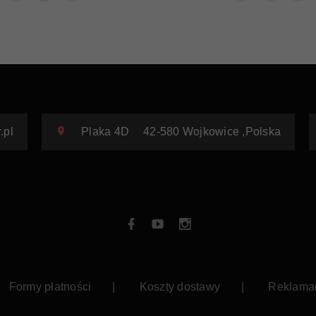
.pl
Plaka 4D
42-580
Wojkowice
,
Polska
Formy płatności
Koszty dostawy
Reklama