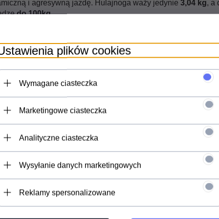
amiczną i agresywną jazdę. Hulajnoga waży jedynie
3,04 kg
, a
wadze
do 100kg.
e Gold - charakterystyka
Ustawienia plików cookies
Wymagane ciasteczka
echanicznie kształt zapewniający doskonałą sztywność
Marketingowe ciasteczka
 węglowa
, zapewniająca wytrzymałość i niski ciężar
ość
gumowe rączki
z najwyższej serii Ultra Grip Series
Analityczne ciasteczka
79,5 centymetra
 73 centymetrów
Wysyłanie danych marketingowych
 na 3 śruby
Reklamy spersonalizowane