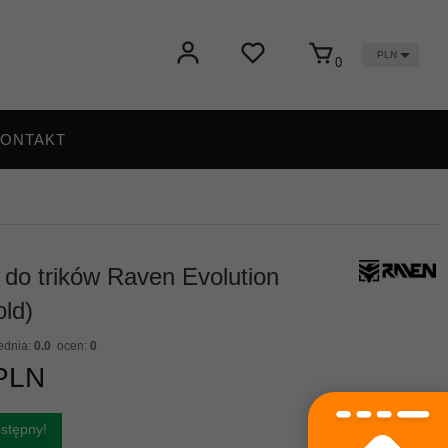
PLN
0
ONTAKT
 do trików Raven Evolution
old)
ednia:
0.0
ocen:
0
PLN
stępny!