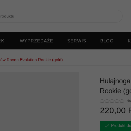
KI
WYPRZEDAŻE
SERWIS
BLOG
K
ków Raven Evolution Rookie (gold)
Hulajnoga
Rookie (g
śr
220,
00
Produkt do