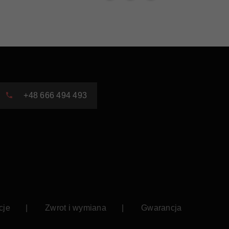
+48 666 494 493
cje
Zwrot i wymiana
Gwarancja