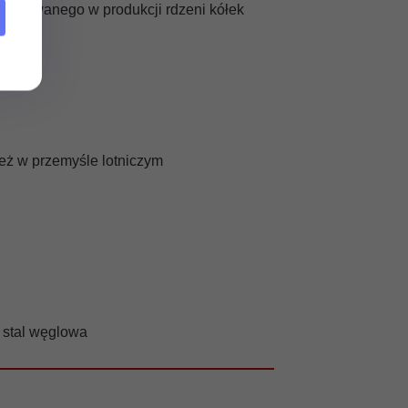
 używanego w produkcji rdzeni kółek
ież w przemyśle lotniczym
a stal węglowa