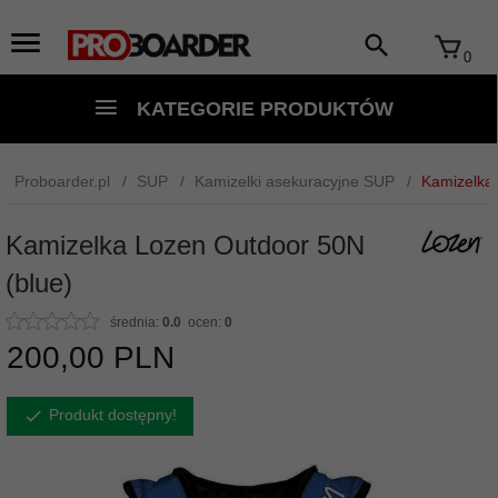
0
KATEGORIE PRODUKTÓW
Proboarder.pl
SUP
Kamizelki asekuracyjne SUP
Kamizelka
Kamizelka Lozen Outdoor 50N
(blue)
średnia:
0.0
ocen:
0
200,
00
PLN
Produkt dostępny!