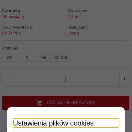
Gwarancja:
Wysyłka w:
24 miesiące
2-3 dni
Koszt wysyłki od:
Producent:
13.00 PLN
Lozen
Rozmiar:
XS
S
M/L
XL/XXL
DODAJ DO KOSZYKA
Ustawienia plików cookies