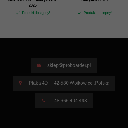
Vest Men 50N (midnight blue)
Men (lime) 2026
2026
Produkt dostępny!
Produkt dostępny!
sklep@proboarder.pl
Plaka 4D
42-580
Wojkowice
,
Polska
+48 666 494 493