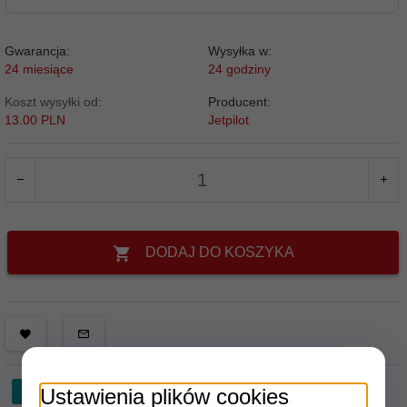
Gwarancja:
Wysyłka w:
24 miesiące
24 godziny
Koszt wysyłki od:
Producent:
13.00 PLN
Jetpilot
DODAJ DO KOSZYKA
Ustawienia plików cookies