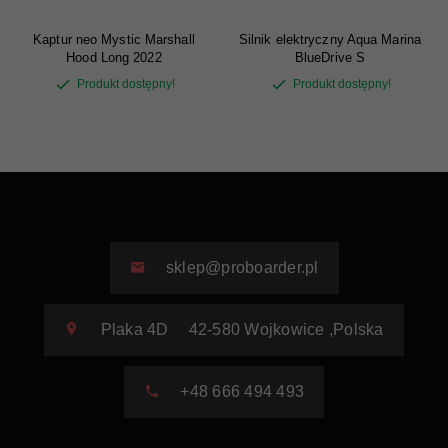
Kaptur neo Mystic Marshall
Silnik elektryczny Aqua Marina
Hood Long 2022
BlueDrive S
Produkt dostępny!
Produkt dostępny!
sklep@proboarder.pl
Plaka 4D
42-580
Wojkowice
,
Polska
+48 666 494 493