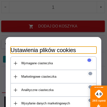
DODAJ DO KOSZYKA
Ustawienia plików cookies
Wymagane ciasteczka
Marketingowe ciasteczka
OPIS PRODUKTU
Analityczne ciasteczka
4.9
265
opinii
Wysyłanie danych marketingowych
Kask do sportów wodnych Mystic