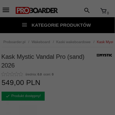
0
KATEGORIE PRODUKTÓW
Proboarder.pl
Wakeboard
Kaski wakeboardowe
Kask Mysti
Kask Mystic Vandal Pro (sand)
2026
średnia:
0.0
ocen:
0
549,
00
PLN
Produkt dostępny!