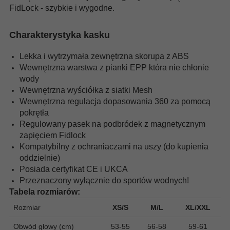
FidLock - szybkie i wygodne.
Charakterystyka kasku
Lekka i wytrzymała zewnętrzna skorupa z ABS
Wewnętrzna warstwa z pianki EPP która nie chłonie
wody
Wewnętrzna wyściółka z siatki Mesh
Wewnętrzna regulacja dopasowania 360 za pomocą
pokrętła
Regulowany pasek na podbródek z magnetycznym
zapięciem Fidlock
Kompatybilny z ochraniaczami na uszy (do kupienia
oddzielnie)
Posiada certyfikat CE i UKCA
Przeznaczony wyłącznie do sportów wodnych!
Tabela rozmiarów:
Rozmiar
XS/S
M/L
XL/XXL
Obwód głowy (cm)
53-55
56-58
59-61