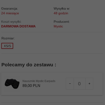
Gwarancja:
Wysyłka w:
24 miesiące
48 godzin
Koszt wysyłki:
Producent:
DARMOWA DOSTAWA
Mystic
Rozmiar:
XS/S
Polecamy do zestawu :
Ilość
Nauszniki Mystic Earpads
dla
89,
00
PLN
produktu
10716