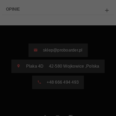
OPINIE
sklep@proboarder.pl
Plaka 4D
42-580
Wojkowice
,
Polska
+48 666 494 493