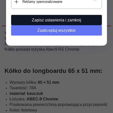
Reklamy spersonalizowane
Zapisz ustawienia i zamknij
OPIS PRODUKTU
Zaakceptuj wszystkie
Wysokiej jakości kółko do longboardów marki Raven a
także desek innych producentów. Kółko z serii High
Rebound PUC z piaskowaną powierzchnią zewnętrzną.
Kółko posiada łożyska Abec9 RS Chrome
Kółko do longboardu 65 x 51 mm:
Wymiary kółka:
65 × 51 mm
Twardość: 78A
materiał: kauczuk
Łożyska:
ABEC-9 Chrome
Piaskowana powierzchnia poprawiająca przyczepność
Kolor: fioletowy