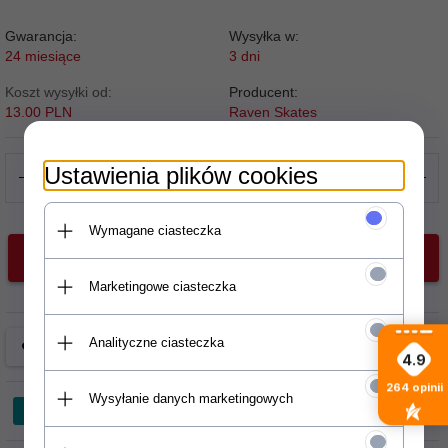
Gwarancja:
Wysyłka w:
24 miesiące
3 dni
Koszt wysyłki od:
Producent:
13.00 PLN
Raven Skates
Ustawienia plików cookies
Wymagane ciasteczka
DODAJ DO KOSZYKA
Marketingowe ciasteczka
Analityczne ciasteczka
4.9
264
opinii
Wysyłanie danych marketingowych