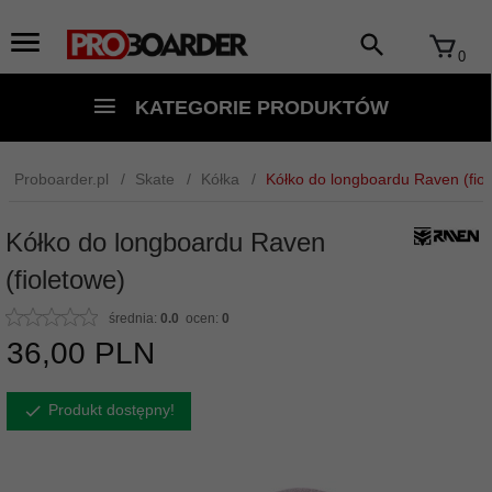
0
KATEGORIE PRODUKTÓW
Proboarder.pl
Skate
Kółka
Kółko do longboardu Raven (fio
Kółko do longboardu Raven
(fioletowe)
średnia:
0.0
ocen:
0
36,
00
PLN
Produkt dostępny!