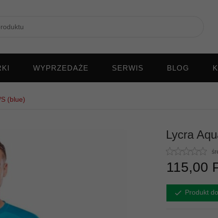
KI
WYPRZEDAŻE
SERWIS
BLOG
K
S (blue)
Lycra Aqu
śr
115,
00
Produkt do