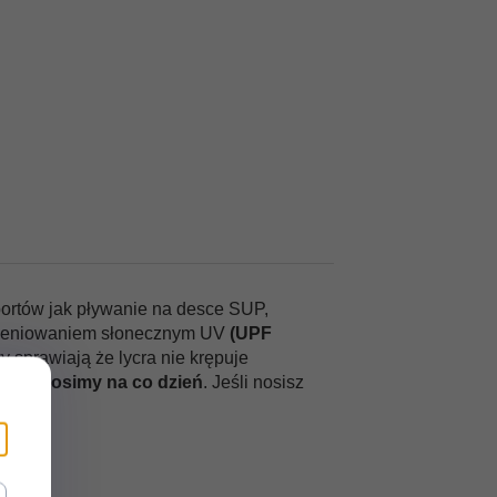
portów jak pływanie na desce SUP,
romieniowaniem słonecznym UV
(UPF
 sprawiają że lycra nie krępuje
tóre nosimy na co dzień
. Jeśli nosisz