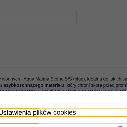
 wodnych - Aqua Marina Scene S/S (blue). Idealna do takich s
 z
szybkoschnącego materiału
, który chroni skórę przed p
owanie słoneczne. Koszulka nie blaknie od słońca. Płaskie szwy
amy wybór większego rozmiaru w porównaniu do koszulek k
Ustawienia plików cookies