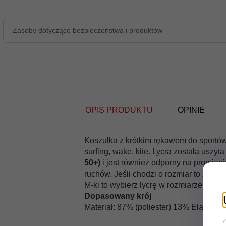
Zasoby dotyczące bezpieczeństwa i produktów
OPIS PRODUKTU
OPINIE
Koszulka z krótkim rękawem do sportów
surfing, wake, kite. Lycra została uszyta
50+)
i jest również odporny na promieni
ruchów. Jeśli chodzi o rozmiar to
zalec
M-ki to wybierz lycrę w rozmiarze L.
Dopasowany krój
Materiał: 87% (poliester) 13% Elastan