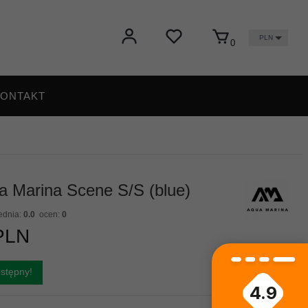
PLN
0
ONTAKT
a Marina Scene S/S (blue)
ednia:
0.0
ocen:
0
PLN
stępny!
4.9