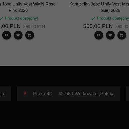
a Jobe Unify Vest WMN Rose
Kamizelka Jobe Unify Vest Men
Pink 2026
blue) 2026
Produkt dostępny!
Produkt dostępny
,
00
PLN
550,
00
PLN
599,00 PLN
599,00
.pl
Plaka 4D
42-580
Wojkowice
,
Polska