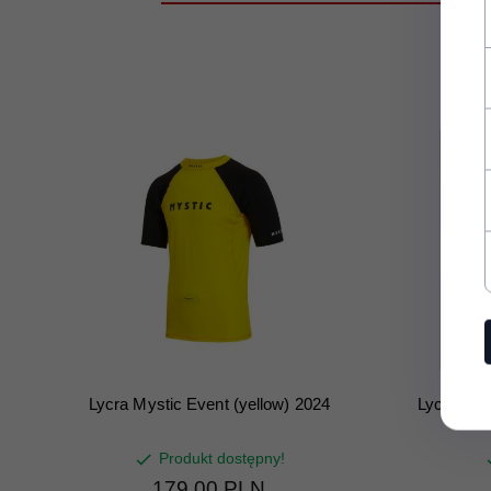
Lycra Mystic Event (yellow) 2024
Lycra Mys
Produkt dostępny!
179,
00
PLN