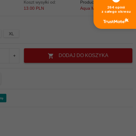
Koszt wysyłki od:
Producent:
264
opinii
13.00 PLN
Aqua Marina
z całego okresu
XL
DODAJ DO KOSZYKA