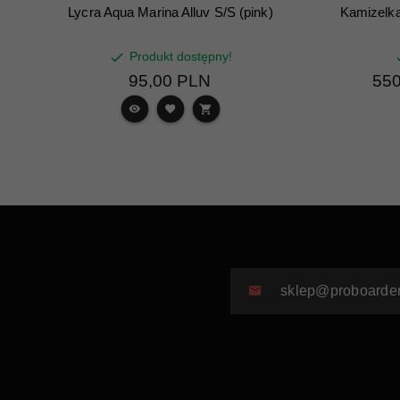
Lycra Aqua Marina Alluv S/S (pink)
Kamizelk
Produkt dostępny!
95,
00
PLN
550
sklep@proboarder