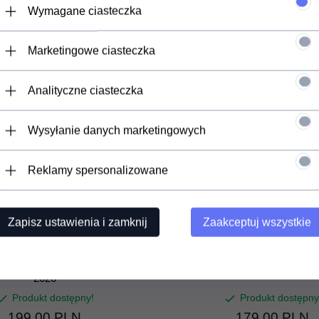
Wymagane ciasteczka
INNI KLIENCI OGLĄDALI RÓWNIEŻ:
Marketingowe ciasteczka
Analityczne ciasteczka
Wysyłanie danych marketingowych
Reklamy spersonalizowane
Zapisz ustawienia i zamknij
Zaakceptuj wszystkie
tic Star Rashvest L/S (white)
Lycra Mystic Event (red
2026
Produkt dostępny!
Produkt dostępny
199,
00
PLN
179,
00
PLN