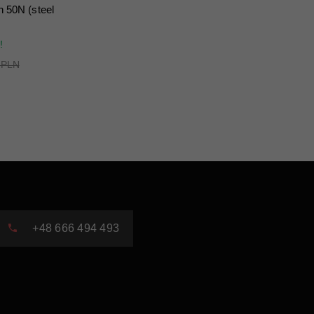
 50N (steel
!
 PLN
+48 666 494 493