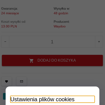
Gwarancja:
Wysyłka w:
24 miesiące
48 godzin
Koszt wysyłki od:
Producent:
13.00 PLN
Waydoo
DODAJ DO KOSZYKA
Ustawienia plików cookies