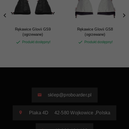
Rękawice Glovii GS9
Rękawice Glovii GS8
(ogrzewane)
(ogrzewane)
Produkt dostępny!
Produkt dostępny!
sklep@proboarder.pl
Plaka 4D
42-580
Wojkowice
,
Polska