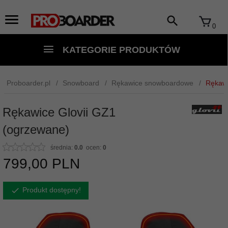
0
KATEGORIE PRODUKTÓW
Proboarder.pl
Snowboard
Rękawice snowboardowe
Rękawi
Rękawice Glovii GZ1
(ogrzewane)
średnia:
0.0
ocen:
0
799,
00
PLN
Produkt dostępny!