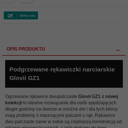
OPIS PRODUKTU
Podgrzewane rękawiczki narciarskie
Glovii GZ1
Ogrzewane rękawice dwupalczaste
Glovii GZ1 z nowej
kolekcji
to idealne rozwiązanie dla osób spędzających
długie godziny na dworze w mroźne dni i dla tych którzy
mają problemy z marznącymi palcami u rąk. Rękawice
dwu palczaste same w sobie są cieplejszą konstrukcją od
rękawic pięciopalczastych, a jeśli dodamy do tego