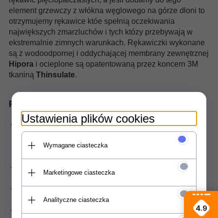
element grzewczy z włókna węglowego na górze dłoni to
otrzymujemy rękawice któe spełnią oczekiwania
największych zmarzluchów i tych któzy przebywają w
ekstremalnie zimnych warunkach. Rękawiczki wykonane
są z wodoodpornej i oddychającej membrany zewnętrznej
Hipora
i ocieplone są opatentowaną przez koncern 3M
tkaniną
Thinsulate
.
Rękawice Glovii GZ1
Ustawienia plików cookies
Element grzewczy zbudowany z włókna węglowego
zapewnia niespotykaną odporność i trwałość oraz
dzięki emisji fal podczerwonych posiada właściwości
Wymagane ciasteczka
lecznicze
Bezpieczna i wydajna bateria Li-Poly zapewnia długi
Marketingowe ciasteczka
czas pracy systemu ogrzewania
Zamykana kieszeń do przechowywania baterii daje
wygodę użytkowania na co dzień
Analityczne ciasteczka
4.9
Rękawiczki wykonane są z wodoodpornej i