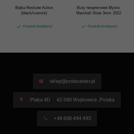
Bojka Restube Active
Buty neoprenowe Mystic
(black/icemint)
Marshall Shoe 3mm 2022
Produkt dostępny!
Produkt dostępny!
sklep@proboarder.pl
Plaka 4D
42-580
Wojkowice
,
Polska
+48 666 494 493