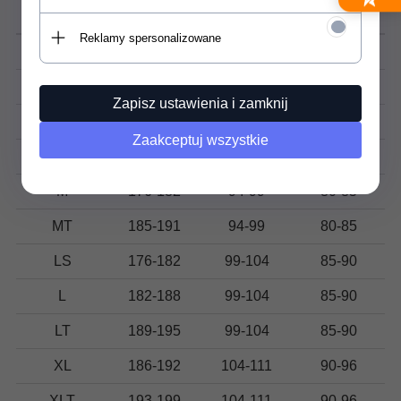
Rozmiar
(cm)
klatce(cm)
Pas (cm)
Reklamy spersonalizowane
XS
164-169
85-89
70-75
S
170-175
89-94
75-80
Zapisz ustawienia i zamknij
ST
179-185
89-94
75-80
Zaakceptuj wszystkie
MS
170-175
94-99
80-85
M
176-182
94-99
80-85
MT
185-191
94-99
80-85
LS
176-182
99-104
85-90
L
182-188
99-104
85-90
LT
189-195
99-104
85-90
XL
186-192
104-111
90-96
XLT
193-199
104-111
90-96