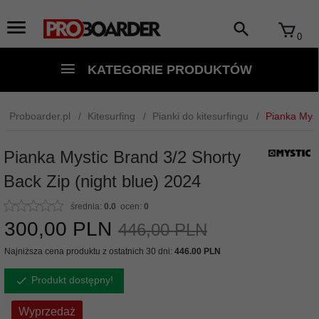
0
KATEGORIE PRODUKTÓW
Proboarder.pl
Kitesurfing
Pianki do kitesurfingu
Pianka Myst
Pianka Mystic Brand 3/2 Shorty
Back Zip (night blue) 2024
średnia:
0.0
ocen:
0
300,
00
PLN
446,00 PLN
Najniższa cena produktu z ostatnich 30 dni:
446.00 PLN
Produkt dostępny!
Wyprzedaż