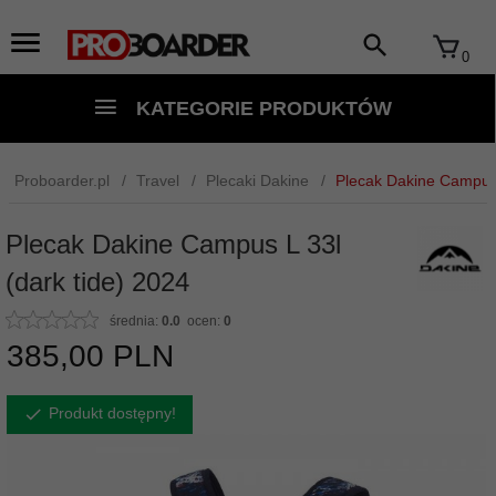
0
KATEGORIE PRODUKTÓW
Proboarder.pl
Travel
Plecaki Dakine
Plecak Dakine Campus 
Plecak Dakine Campus L 33l
(dark tide) 2024
średnia:
0.0
ocen:
0
385,
00
PLN
Produkt dostępny!