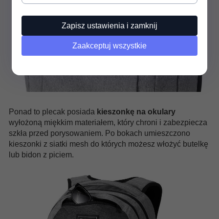
Zapisz ustawienia i zamknij
Zaakceptuj wszystkie
Ponad to plecak posiada
kieszonkę na okulary
wyłożoną miękkim materiałem, który chroni i zabezpiecza
szkła przed porysowaniem. Po bokach umieszczono
kieszonki z siatki mesh do których możesz włożyć butelkę
lub bidon z piciem.