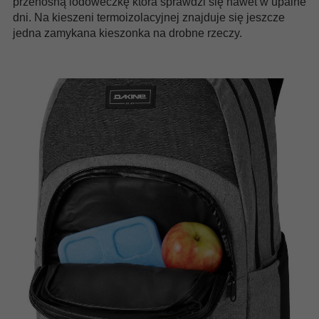
przenośną lodóweczkę która sprawdzi się nawet w upalne
dni. Na kieszeni termoizolacyjnej znajduje się jeszcze
jedna zamykana kieszonka na drobne rzeczy.