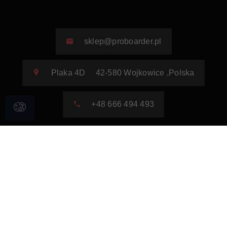
sklep@proboarder.pl
Plaka 4D
42-580
Wojkowice
,
Polska
+48 666 494 493
Strefa klienta