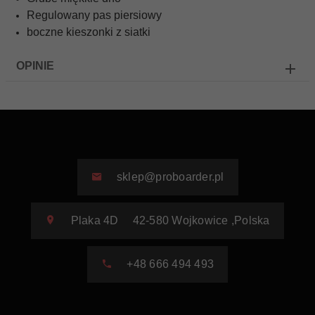
Regulowany pas piersiowy
boczne kieszonki z siatki
OPINIE
sklep@proboarder.pl
Plaka 4D
42-580
Wojkowice
,
Polska
+48 666 494 493