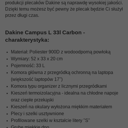
produkcji plecaków Dakine są naprawdę wysokiej jakości.
Dzięki temu możesz być pewny że plecak będzie Ci służył
przez długi czas.
Dakine Campus L 33l Carbon -
charakterystyka:
Materiał: Poliester 900D z wodoodporną powłoką
Wymiary: 52 x 33 x 20 cm
Pojemność: 33 L
Komora główna z przegródką ochronną na laptopa
(większość laptopów 17'')
Komora typu organizer z licznymi przegródkami
Kieszeń termoizolacyjna - idealna na chłodne napoje
oraz ciepłe przekąski
Kieszeń na okulary wyłożona miękkim materiałem
Plecy i szelki usztywnione
Profilowane szelki w kształcie litery "S"
Grube miękkie dno