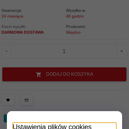
Gwarancja:
Wysyłka w:
24 miesiące
48 godzin
Koszt wysyłki:
Producent:
DARMOWA DOSTAWA
Waydoo
DODAJ DO KOSZYKA
Ustawienia plików cookies