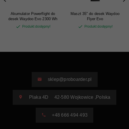
Akumulator Powerflight do
Maszt 35" do desek Waydoo
desek Waydoo Evo 2300 Wh
Flyer Evo
Produkt dostępny!
Produkt dostępny!
sklep@proboarder.pl
Plaka 4D
42-580
Wojkowice
,
Polska
+48 666 494 493