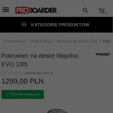
0
KATEGORIE PRODUKTÓW
Proboarder.pl
Wing Foiling
Akcesoria do desek eFoil
Pokro
Pokrowiec na deskę Waydoo
EVO 130l
średnia:
0.0
ocen:
0
1299,
00
PLN
Produkt dostępny!