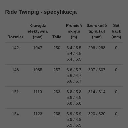
Ride Twinpig - specyfikacja
Krawędź
Promień
Szerokość
Set
efektywna
skrętu
tip & tail
back
s
Rozmiar
(mm)
Talia
(m)
(mm)
(mm)
142
1047
250
6.4 / 5.5
298 / 298
0
5.4 / 4.5
6.4 / 5.5
148
1085
257
6.6 / 5.7
307 / 307
0
5.6 / 4.7
6.6 / 5.7
151
1110
263
6.8 / 5.8
314 / 314
0
5.8 / 4.8
6.8 / 5.8
154
1123
268
6.9 / 5.9
320 / 320
0
5.9 / 4.9
6.9 / 5.9