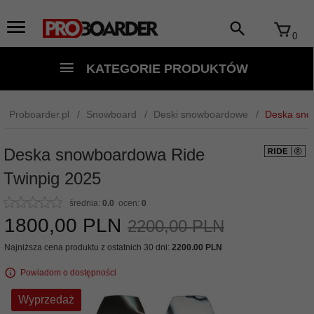
0
KATEGORIE PRODUKTÓW
Proboarder.pl
Snowboard
Deski snowboardowe
Deska sno
Deska snowboardowa Ride
Twinpig 2025
średnia:
0.0
ocen:
0
1800,
00
PLN
2200,00 PLN
Najniższa cena produktu z ostatnich 30 dni:
2200.00 PLN
Powiadom o dostępności
Wyprzedaż