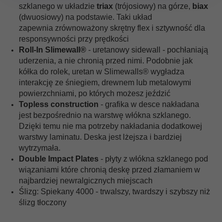
szklanego w układzie
triax
(trójosiowy) na górze,
biax
(dwuosiowy) na podstawie. Taki układ
zapewnia
zrównoważony skrętny flex i sztywność dla
responsywności przy prędkości
Roll-In Slimewall®
- uretanowy sidewall -
pochłaniają
uderzenia, a nie chronią przed nimi.
Podobnie jak
kółka do rolek, uretan w Slimewalls® wygładza
interakcję ze śniegiem, drewnem lub metalowymi
powierzchniami, po których możesz jeździć
Topless construction
- grafika w desce nakładana
jest bezpośrednio na warstwę włókna szklanego.
Dzięki temu nie ma potrzeby nakładania dodatkowej
warstwy laminatu. Deska jest lżejsza i bardziej
wytrzymała.
Double Impact Plates
- płyty z włókna szklanego pod
wiązaniami które chronią deskę przed złamaniem w
najbardziej newralgicznych miejscach
Ślizg: Spiekany 4000 -
trwalszy, twardszy i szybszy niż
ślizg tłoczony