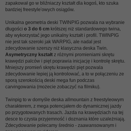
zapakował go w bliźniaczy kształt dla kogoś, kto szuka
bardziej freestyle'owych osiągów.
Unikalna geometria deski TWINPIG pozwala na wybranie
długości
o 3 do 6 cm
krótszej niż standardowego twina,
aby wykorzystać jego unikalny kształt i profil. TWINPIG
nie jest tak szeroki jak WARPIG, ale nadal jest
zdecydowanie szerszy niż klasyczna deska Twin.
Asymetryczny kształt
z różnymi promieniami skrętu
krawędzi palców i pięt poprawia inicjację i kontrolę skrętu.
Mniejszy promień skrętu krawędzi pięt pozwala
zdecydowanie lepiej ją kontrolować, a to w połączeniu ze
sporą szerokością deski mega fun podczas
carvingowania (możecie zobaczyć na filmiku).
Twinpig to w domyśle deska allmountain z freestyleowym
charakterem, z mega potencjałem do dynamicznej jazdy
po przygotowanych trasach. Jazda na krawędziach na tej
desce to czysta przyjemność i doznania które uzależniają.
Zdecydowanie polecamy średnio - zaawansowanym i