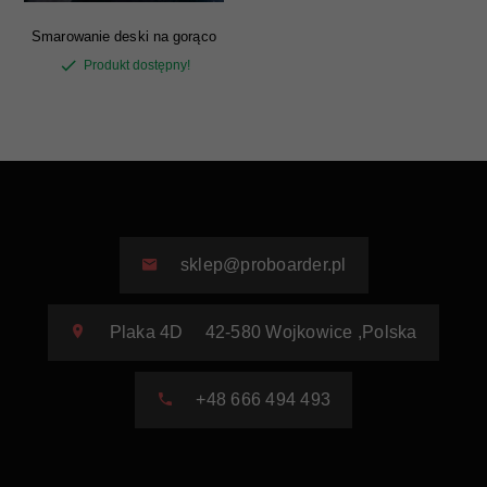
Smarowanie deski na gorąco
Produkt dostępny!
sklep@proboarder.pl
Plaka 4D
42-580
Wojkowice
,
Polska
+48 666 494 493