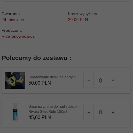
Gwarancja:
Koszt wysyłki od:
24 miesiące
20.00 PLN
Producent:
Ride Snowboards
Polecamy do zestawu :
Ilość
Smarowanie deski na gorąco
dla
50,
00
PLN
produktu
41867
Smar na zimno do nart i desek
Ilość
Rivala GlideRide 150ml
dla
45,
00
PLN
produktu
45480