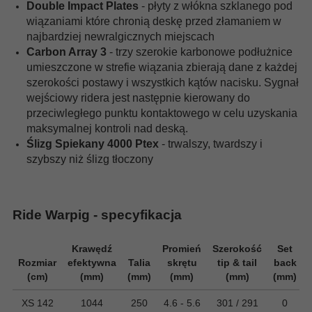
Double Impact Plates
- płyty z włókna szklanego pod
wiązaniami które chronią deskę przed złamaniem w
najbardziej newralgicznych miejscach
Carbon Array 3
- trzy
szerokie karbonowe podłużnice
umieszczone w strefie wiązania zbierają dane z każdej
szerokości postawy i wszystkich kątów nacisku.
Sygnał
wejściowy ridera jest następnie kierowany do
przeciwległego punktu kontaktowego w celu uzyskania
maksymalnej kontroli nad deską.
Ślizg Spiekany 4000 Ptex
-
trwalszy, twardszy i
szybszy niż ślizg tłoczony
Ride Warpig - specyfikacja
Krawędź
Promień
Szerokość
Set
Rozmiar
efektywna
Talia
skrętu
tip & tail
back
(cm)
(mm)
(mm)
(mm)
(mm)
(mm)
XS 142
1044
250
4.6 - 5.6
301 / 291
0