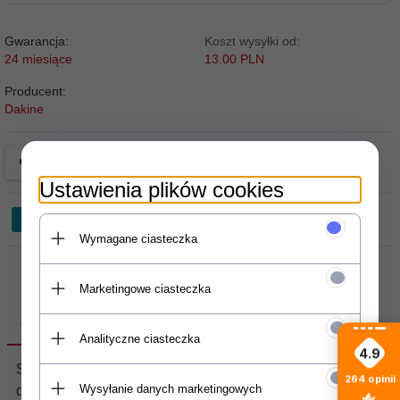
Gwarancja:
Koszt wysyłki od:
24 miesiące
13.00 PLN
Producent:
Dakine
Ustawienia plików cookies
Wymagane ciasteczka
Marketingowe ciasteczka
OPIS PRODUKTU
Analityczne ciasteczka
4.9
Saszetka
Dakine Hip Pack (geyser grey)
to idealny
264
opinii
Wysyłanie danych marketingowych
dodatek do ubioru, który sprawdzi się podczas jazdy na