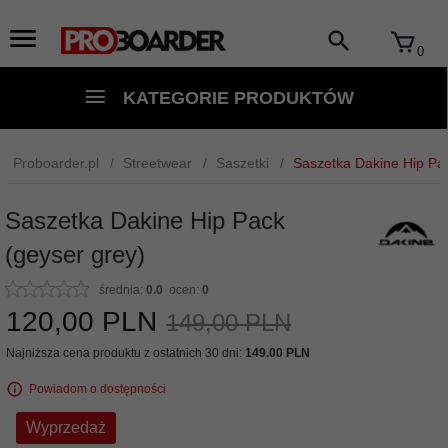
0
KATEGORIE PRODUKTÓW
Proboarder.pl
Streetwear
Saszetki
Saszetka Dakine Hip Pac
Saszetka Dakine Hip Pack
(geyser grey)
średnia:
0.0
ocen:
0
120,
00
PLN
149,00 PLN
Najniższa cena produktu z ostatnich 30 dni:
149.00 PLN
Powiadom o dostępności
Wyprzedaż