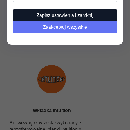
Performance backstay
Zapisz ustawienia i zamknij
Tylny panel w bucie zewnętrznym został
zaprojektowany tak aby utrzymywać flex
Zaakceptuj wszystkie
i wytrzymałość skorupy.
Wkładka Intuition
But wewnętrzny został wykonany z
termoformowalnej pianki Intuition o