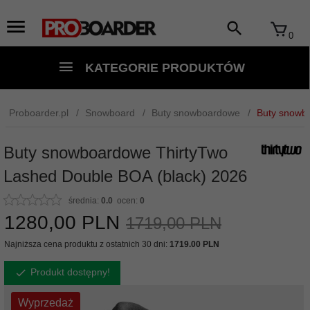
0
KATEGORIE PRODUKTÓW
Proboarder.pl
Snowboard
Buty snowboardowe
Buty snowb
Buty snowboardowe ThirtyTwo
Lashed Double BOA (black) 2026
średnia:
0.0
ocen:
0
1280,
00
PLN
1719,00 PLN
Najniższa cena produktu z ostatnich 30 dni:
1719.00 PLN
Produkt dostępny!
Wyprzedaż