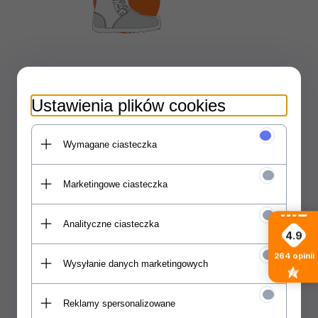
Team Internal Harness
Ustawienia plików cookies
Skuteczny system wiązania buta
wewnętrznego który dodatkowo
stabilizuje pięte i nogę w stawie
Wymagane ciasteczka
skokowym.
Marketingowe ciasteczka
Analityczne ciasteczka
4.9
264
opinii
Wysyłanie danych marketingowych
Reklamy spersonalizowane