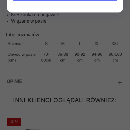
Długość zewnętrznego szwu nogawki - 47,5cm
Materiał odporny na promienie UV
Kieszonka na nogawce
Wiązane w pasie
Tabel rozmiarów
Rozmiar
S
M
L
XL
XXL
Obwód w pasie
78-
86-88
90-92
94-96
98-100
(cm)
80cm
cm
cm
cm
cm
OPINIE
INNI KLIENCI OGLĄDALI RÓWNIEŻ:
-31%