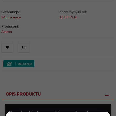
Gwarancja:
Koszt wysyłki od:
24 miesiące
13.00 PLN
Producent:
Aztron
OPIS PRODUKTU
Spodenki do sportów wodnych