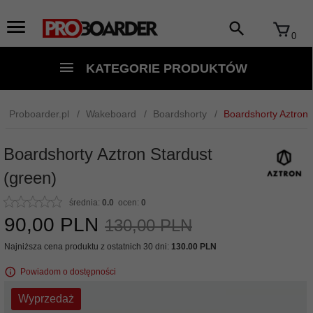
0
KATEGORIE PRODUKTÓW
Proboarder.pl
Wakeboard
Boardshorty
Boardshorty Aztron 
Boardshorty Aztron Stardust
(green)
średnia:
0.0
ocen:
0
90,
00
PLN
130,00 PLN
Najniższa cena produktu z ostatnich 30 dni:
130.00 PLN
Powiadom o dostępności
Wyprzedaż