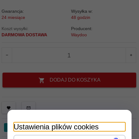
Gwarancja:
Wysyłka w:
24 miesiące
48 godzin
Koszt wysyłki:
Producent:
DARMOWA DOSTAWA
Waydoo
DODAJ DO KOSZYKA
Ustawienia plików cookies