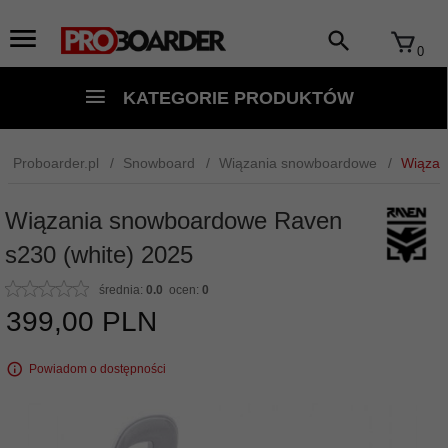
0
KATEGORIE PRODUKTÓW
Proboarder.pl
Snowboard
Wiązania snowboardowe
Wiązan
Wiązania snowboardowe Raven
s230 (white) 2025
średnia:
0.0
ocen:
0
399,
00
PLN
Powiadom o dostępności