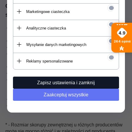
Charakterystyka wiązań
Marketingowe ciasteczka
snowboardowych Raven S230
Przeznaczenie: Allmountain - uniwersalne wiązania
Analityczne ciasteczka
4.9
FR/FS
Flex: średni
264
opinii
Wysyłanie danych marketingowych
Symetryczna łyżka z tworzywa
Kompozytowa baza z regulacją rozmiaru i piętką z
tworzywa
Reklamy spersonalizowane
Dolny pasek Cap strap z regulacją długości
Nowy górny pasek 3D Tech z tworzywa
Lekkie i wytrzymałe kompozytowe pompki - zapewnia
Zapisz ustawienia i zamknij
to mega łatwe odpinanie nawet mocno zaciągniętych
pompek
Zaakceptuj wszystkie
Pełny komplet - wiązania, dyski, śruby
Rozmiary: S/M(37-41),
* - Rozmiar skorupy zewnętrznej u różnych producentów
może się mocno różnić i w zależności od producenta