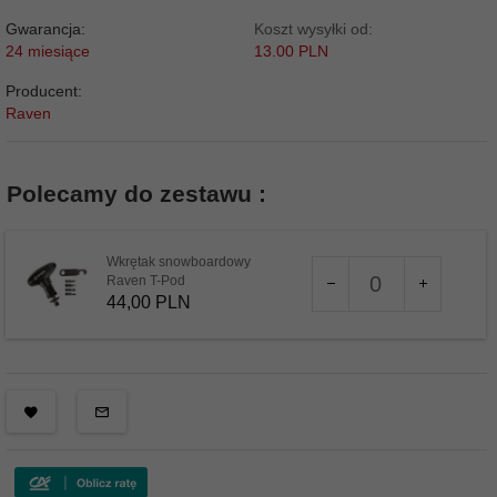
Gwarancja:
Koszt wysyłki od:
24 miesiące
13.00 PLN
Producent:
Raven
Polecamy do zestawu :
Wkrętak snowboardowy
Ilość
Raven T-Pod
dla
44,
00
PLN
produktu
12561