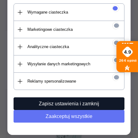
Wymagane ciasteczka
Marketingowe ciasteczka
Molecular Bushing System
Analityczne ciasteczka
4.9
Nowy system amortyzacji Union Molecular
Bushing Suspension System działa jako
264
opinii
Wysyłanie danych marketingowych
dodatkowa warstwa tłumienia i pochłaniania
wstrząsów między tobą a snowboardem.
Reklamy spersonalizowane
Zapisz ustawienia i zamknij
Zaakceptuj wszystkie