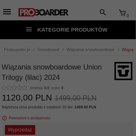
0
KATEGORIE PRODUKTÓW
Proboarder.pl
Snowboard
Wiązania snowboardowe
Wiązani
Wiązania snowboardowe Union
Trilogy (lilac) 2024
średnia:
0.0
ocen:
0
1120,
00
PLN
1499,00 PLN
Najniższa cena produktu z ostatnich 30 dni:
1499.00 PLN
Powiadom o dostępności
Wyprzedaż