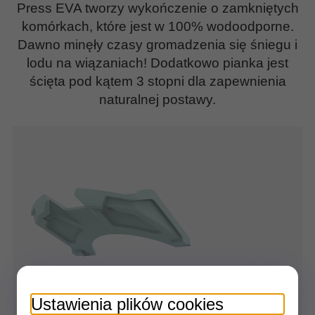
Press EVA tworzy wykończenie o zamkniętych
komórkach, które jest w 100% wodoodporne.
Dawno minęły czasy gromadzenia się śniegu i
lodu na wiązaniach! Dodatkowo pianka jest
ścięta pod kątem 3 stopni dla zapewnienia
naturalnej postawy.
Ustawienia plików cookies