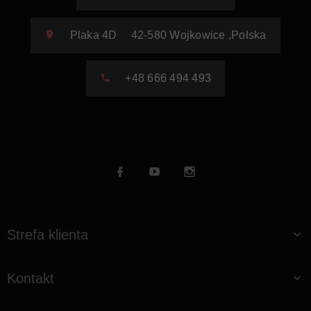
Plaka 4D
42-580
Wojkowice
,
Polska
+48 666 494 493
Strefa klienta
Kontakt