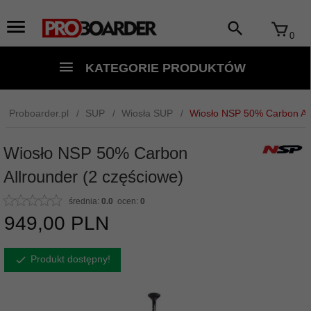
0
KATEGORIE PRODUKTÓW
Proboarder.pl
SUP
Wiosła SUP
Wiosło NSP 50% Carbon All
Wiosło NSP 50% Carbon
Allrounder (2 częściowe)
średnia:
0.0
ocen:
0
949,
00
PLN
Produkt dostępny!