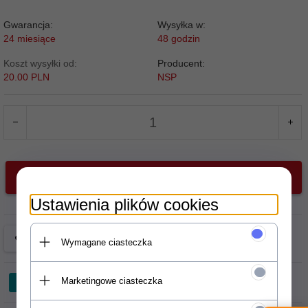
Gwarancja:
Wysyłka w:
24 miesiące
48 godzin
Koszt wysyłki od:
Producent:
20.00 PLN
NSP
DODAJ DO KOSZYKA
Ustawienia plików cookies
Wymagane ciasteczka
Marketingowe ciasteczka