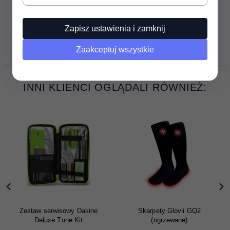
śrubokręt krzyżakowy typu Posi-drive - 3#
śrubokręt płaski - 1/4 cala
Zapisz ustawienia i zamknij
śrubokręt imbusowy - 4mm
Zaakceptuj wszystkie
OPINIE
INNI KLIENCI OGLĄDALI RÓWNIEŻ:
Zestaw serwisowy Dakine
Skarpety Glovii GQ2
Deluxe Tune Kit
(ogrzewane)