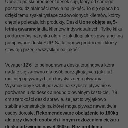
Uone to polski producent desek sup, który od samego
początku działalności stawia na jakość. To się opłaca bo
dzięki temu zyskał tysiące zadowolonych klientów, którzy
chętnie polecają ich produkty. Deski
Uone objęte są 5-
letnią gwarancją
dla klientów indywidualnych. Tylko kilku
producentów na rynku oferuje tak długi okres gwarancji na
pompowane deski SUP. Są to topowi producenci którzy
stawiają przede wszystkim na jakość
Voyager 12'6" to pełnoprawna deska touringowa która
nadaje się zarówno dla osób początkujących jak i już
mocniej opływanych, do turystycznego pływania.
Wysmuklony kształt pozwala na szybsze pływanie w
porównaniu do desek allround o owalnym kształcie. 79
cm szerokości deski sprawia, że jest to wyjątkowo
stabilna konstrukcja na której mogą pływać nawet dwie
osoby dorosłe.
Rekomendowane obciążenie to 180kg
ale przy dwóch osobach i innym rozłożeniem ciężaru
deska udźwignie nawet 360kg. Bez problemu