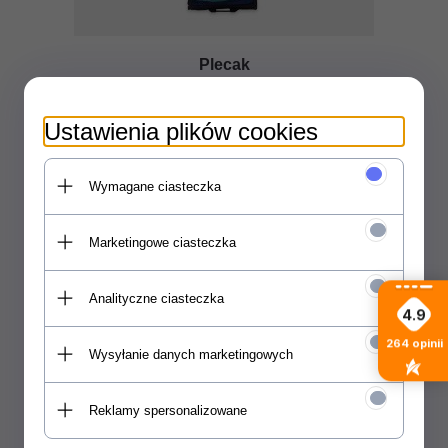
Plecak
Pojemny plecak do którego spakujesz deskę,
Ustawienia plików cookies
pompkę, wiosło, stateczniki. Plecak
wyposażony jest w kółka do łatwiejszego
transportu.
Wymagane ciasteczka
Marketingowe ciasteczka
Analityczne ciasteczka
4.9
264
opinii
Wysyłanie danych marketingowych
Reklamy spersonalizowane
Pompka