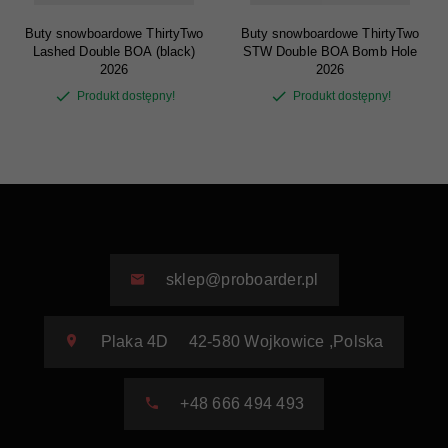
Buty snowboardowe ThirtyTwo
Buty snowboardowe ThirtyTwo
Lashed Double BOA (black)
STW Double BOA Bomb Hole
2026
2026
Produkt dostępny!
Produkt dostępny!
sklep@proboarder.pl
Plaka 4D
42-580
Wojkowice
,
Polska
+48 666 494 493