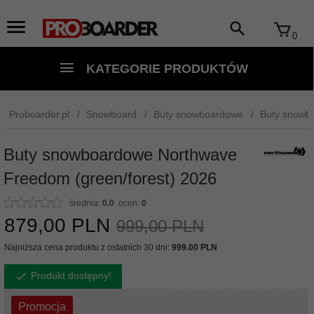
0
KATEGORIE PRODUKTÓW
Proboarder.pl
Snowboard
Buty snowboardowe
Buty snowb
Buty snowboardowe Northwave
Freedom (green/forest) 2026
średnia:
0.0
ocen:
0
879,
00
PLN
999,00 PLN
Najniższa cena produktu z ostatnich 30 dni:
999.00 PLN
Produkt dostępny!
Promocja