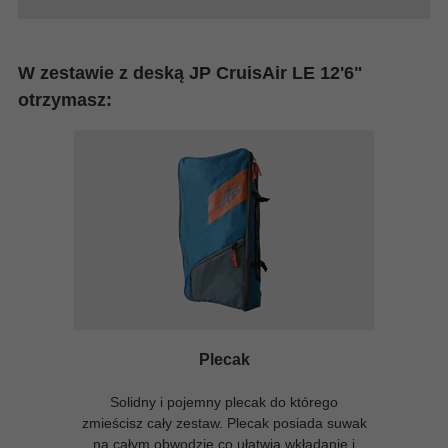
W zestawie z deską JP CruisAir LE 12'6"
otrzymasz:
Plecak
Solidny i pojemny plecak do którego
zmieścisz cały zestaw. Plecak posiada suwak
na całym obwodzie co ułatwia wkłądanie i