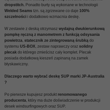
dropstitch.
Ponadto burty są wykonane w technologii
Welded Seams
tzn. są zgrzewane co daje
100%
szczelności
i dodatkowo wzmacnia deskę.
W zestawie z deską otrzymasz
wydajną dwukierunkową
pompkę ręczną z manometrem
z funkcją odsysania
powietrza
,
statecznik ze zintegrowaną śrubką
do
systemu
US-BOX
, zestaw naprawczy oraz
solidny
plecak
do którego zmieścisz cały komplet. Plecak
posiada dodatkową kieszeń zapinaną na zamek
błyskawiczny.
Dlaczego warto wybrać deskę SUP marki JP-Australia
?
Po pierwsze kupujesz produkt
renomowanego
producenta
, który ma duże doświadczenie w produkcji
desek windsurfingowych oraz SUP.