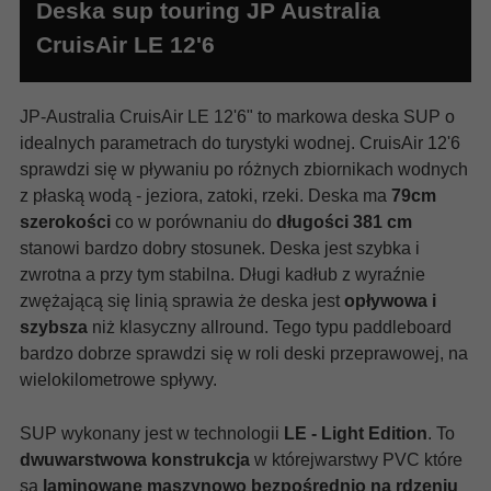
Deska sup touring JP Australia
CruisAir LE 12'6
JP-Australia CruisAir LE 12'6" to markowa deska SUP o
idealnych parametrach do turystyki wodnej. CruisAir 12'6
sprawdzi się w pływaniu po różnych zbiornikach wodnych
z płaską wodą - jeziora, zatoki, rzeki. Deska ma
79cm
szerokości
co w porównaniu do
długości 381 cm
stanowi bardzo dobry stosunek. Deska jest szybka i
zwrotna a przy tym stabilna. Długi kadłub z wyraźnie
zwężającą się linią sprawia że deska jest
opływowa i
szybsza
niż klasyczny allround. Tego typu paddleboard
bardzo dobrze sprawdzi się w roli deski przeprawowej, na
wielokilometrowe spływy.
SUP wykonany jest w technologii
LE - Light Edition
. To
dwuwarstwowa konstrukcja
w którejwarstwy PVC które
są
laminowane maszynowo bezpośrednio na rdzeniu