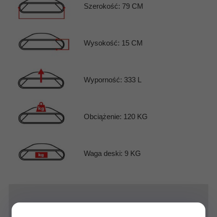
Szerokość: 79 CM
Wysokość: 15 CM
Wyporność: 333 L
Obciążenie: 120 KG
Waga deski: 9 KG