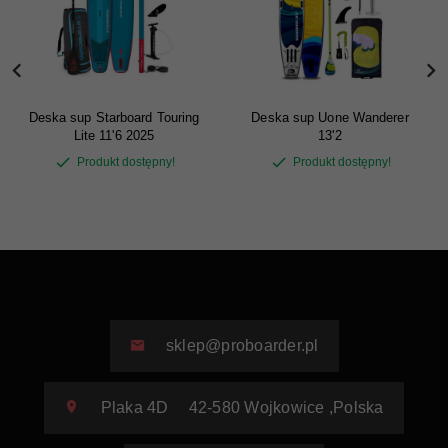
Deska sup Starboard Touring
Deska sup Uone Wanderer
Lite 11'6 2025
13'2
Produkt dostępny!
Produkt dostępny!
sklep@proboarder.pl
Plaka 4D
42-580
Wojkowice
,
Polska