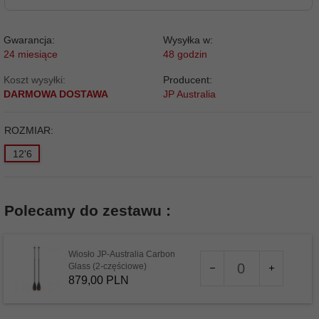
Gwarancja:
Wysyłka w:
24 miesiące
48 godzin
Koszt wysyłki:
Producent:
DARMOWA DOSTAWA
JP Australia
ROZMIAR:
12'6
Polecamy do zestawu :
Wiosło JP-Australia Carbon
Ilość
Glass (2-częściowe)
dla
879,
00
PLN
produktu
13630