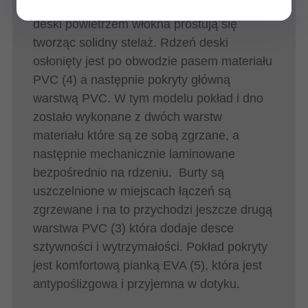
pompowanej (1). Po wypełnieniu wnętrza
deski powietrzem włókna prostują się
tworząc solidny stelaż. Rdzeń deski
osłonięty jest po obwodzie pasem materiału
PVC (4) a następnie pokryty główną
warstwą PVC. W tym modelu pokład i dno
zostało wykonane z dwóch warstw
materiału które są ze sobą zgrzane, a
następnie mechanicznie laminowane
bezpośrednio na rdzeniu. Burty są
uszczelnione w miejscach łączeń są
zgrzewane i na to przychodzi jeszcze drugą
warstwa PVC (3) która dodaje desce
sztywności i wytrzymałości. Pokład pokryty
jest komfortową pianką EVA (5), która jest
antypoślizgowa i przyjemna w dotyku.