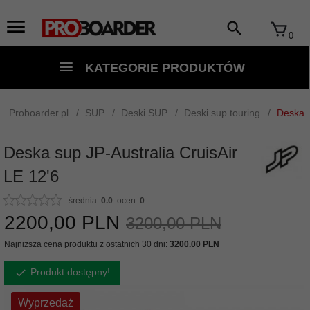
0
KATEGORIE PRODUKTÓW
Proboarder.pl
SUP
Deski SUP
Deski sup touring
Deska s
Deska sup JP-Australia CruisAir
LE 12'6
średnia:
0.0
ocen:
0
2200,
00
PLN
3200,00 PLN
Najniższa cena produktu z ostatnich 30 dni:
3200.00 PLN
Produkt dostępny!
Wyprzedaż