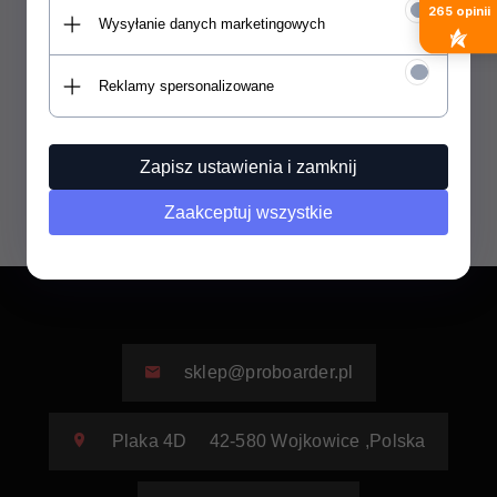
265
opinii
Wysyłanie danych marketingowych
Elektryczna deska eFoil
Waydoo Flyer Evo Lite
Reklamy spersonalizowane
Produkt dostępny!
21000,
00
PLN
25639,00 PLN
Zapisz ustawienia i zamknij
Zaakceptuj wszystkie
sklep@proboarder.pl
Plaka 4D
42-580
Wojkowice
,
Polska