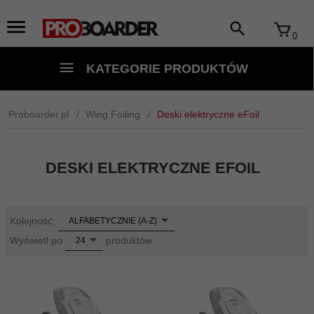
0
KATEGORIE PRODUKTÓW
Proboarder.pl
Wing Foiling
Deski elektryczne eFoil
DESKI ELEKTRYCZNE EFOIL
sort
Kolejność:
ALFABETYCZNIE (A-Z)
pop
Wyświetl po
produktów
24