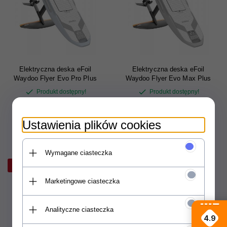
Elektryczna deska eFoil
Elektryczna deska eFoil
Waydoo Flyer Evo Pro Plus
Waydoo Flyer Evo Max Plus
Produkt dostępny!
Produkt dostępny!
33669,
00
PLN
33089,
00
PLN
Ustawienia plików cookies
Wymagane ciasteczka
Promocja
Marketingowe ciasteczka
Analityczne ciasteczka
4.9