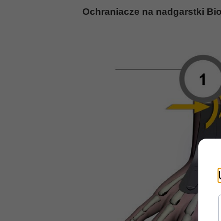
Ochraniacze na nadgarstki Bi