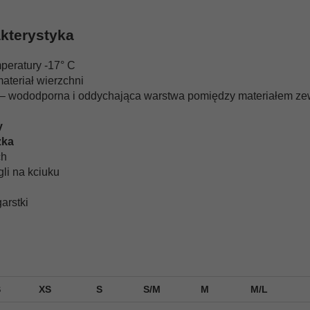
akterystyka
mperatury -17° C
ateriał wierzchni
 wododporna i oddychająca warstwa pomiędzy materiałem ze
y
zka
ch
li na kciuku
arstki
S
XS
S
S/M
M
M/L