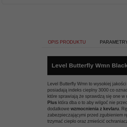
OPIS PRODUKTU
PARAMETR
Level Butterfly Wmn Blac
Płeć:
damskie
Level Butterfly Wmn to wysokiej jako
posiadają indeks cieplny 3000 co ozna
które sprawiają że sprawdzą się one w
Palce:
pięciopalczaste
Plus
która dba o to aby wilgoć nie prz
dodatkowe
wzmocnienia z kevlaru
. R
Membrana:
Membra-Therm Plus
zabezpieczającymi przed zgubieniem rę
trzymać ciepło oraz zmieścić ochrania