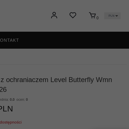
PLN
0
ONTAKT
z ochraniaczem Level Butterfly Wmn
026
ednia:
0.0
ocen:
0
PLN
dostępności