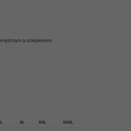
wnętrznym a ociepleniem
L
XL
XXL
XXXL