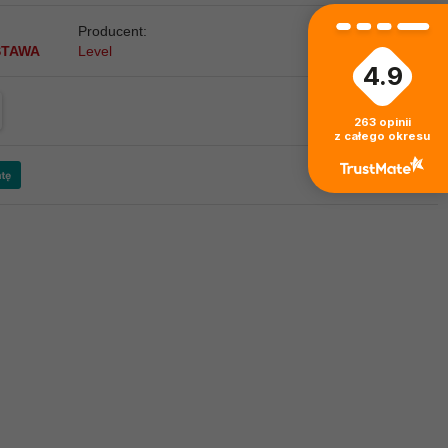
Producent:
STAWA
Level
4.9
263
opinii
z całego okresu