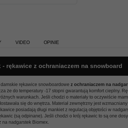
Y
VIDEO
OPINIE
k - rękawice z ochraniaczem na snowboard
ści damskie rękawice snowboardowe
z ochraniaczem na nadgar
cza że do temperatury -17 stopni gwarantują komfort cieplny. 
 różnych warunkach. Jeśli chodzi o materiały to oczywiście ma
edostawała się do wnętrza. Materiał zewnętrzny jest wzmacniany
ękawice posiadają długi mankiet z regulacją objętości w nadga
kawic (są odpinane). Jeśli chodzi o krój rękawic to są one do
cz na nadgarstek Biomex.