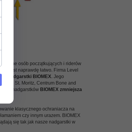
tyczą one osób początkujących i riderów
acji jest naprawdę łatwo. Firma Level
 na nadgarstki BIOMEX
. Jego
 Gut w St. Moritz, Centrum Bone and
niacza nadgarstków
BIOMEX zmniejsza
sowanie klasycznego ochraniacza na
yć złamaniem czy innym urazem. BIOMEX
dają się tak jak nasze nadgarstki w