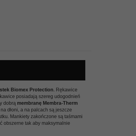
stek Biomex Protection
. Rękawice
Rękawice posiadają szereg udogodnień
my dobrą
membranę Membra-Therm
 na dłoni, a na palcach są jeszcze
rstku. Mankiety zakończone są taśmami
syć obszerne tak aby maksymalnie