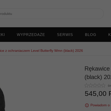
KI
WYPRZEDAŻE
SERWIS
BLOG
K
ce z ochraniaczem Level Butterfly Wmn (black) 2026
Rękawice 
(black) 2
śr
545,
00
Powiadom o 