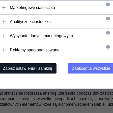
Marketingowe ciasteczka
Analityczne ciasteczka
Wysyłanie danych marketingowych
Reklamy spersonalizowane
oardzie stanowią ok
30% wszystkich urazów
. Najczęściej do
o próbują się ratować podkładają ręce. O kontuzję w takiej sytu
ynierami i biomechanikami stworzyła
innowacyjny ochraniacz
Zapisz ustawienia i zamknij
Zaakceptuj wszystkie
-letnich badaniach naukowych
prowadzonych wspólnie z Kliniką
szeniem Snowboardu. Badania potwierdziły że używanie ochra
2) skutecznie rozprasza energię uderzenia podczas gdy zasto
na przdramie co również w wielku przypadkach mozę sięskończ
ztałtownych elementów które są ruchome względem siebie i ukłą