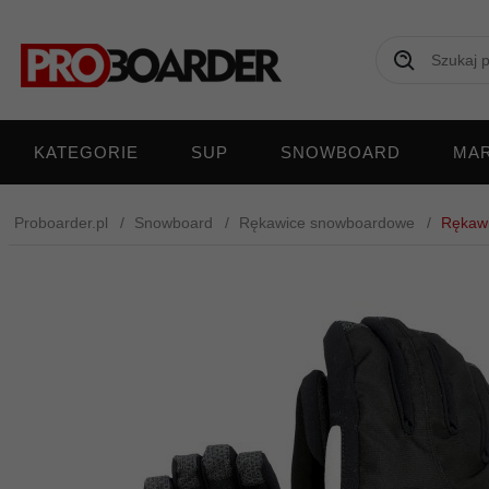
KATEGORIE
SUP
SNOWBOARD
MAR
Proboarder.pl
Snowboard
Rękawice snowboardowe
Rękawi