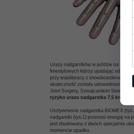
Urazy nadgarstków w jeździe na snowb
freestylowych którzy upadając odruchow
przy współpracy z snowboarderami, inż
skuteczność została udowodniona w 4
Joint Surgery, Szwajcarskim Stowarzy
ryzyko urazu nadgarstka 7,5 krotnie.
Usztywnienie nadgarstka BIOMEX (rys.
nadgarstki (rys.1) przenosi energię 
jest zbudowany z dwóch specjalnie uks
momencie upadku.