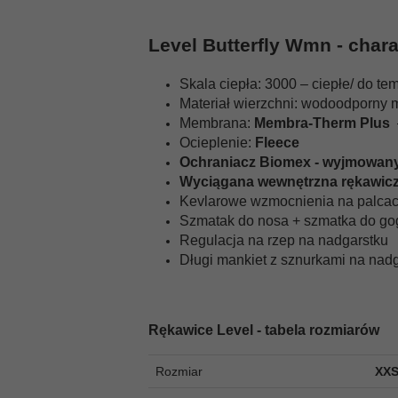
Level Butterfly Wmn - char
Skala ciepła: 3000 – ciepłe/ do te
Materiał wierzchni: wodoodporny m
Membrana:
Membra-Therm Plus
–
Ocieplenie:
Fleece
Ochraniacz Biomex - wyjmowan
Wyciągana wewnętrzna rękawic
Kevlarowe wzmocnienia na palca
Szmatak do nosa + szmatka do gog
Regulacja na rzep na nadgarstku
Długi mankiet z sznurkami na nadg
Rękawice Level - tabela rozmiarów
Rozmiar
XX