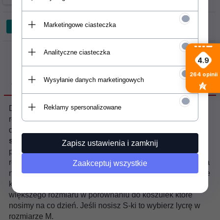
Marketingowe ciasteczka
Analityczne ciasteczka
4.9
264
opinii
Wysyłanie danych marketingowych
OPIS PRODUKTU
Reklamy spersonalizowane
Damska lycra Aqua Marina Alluv S/S (blue) z krótkim
rękawkiem. Idealna do takich sportów jak pływanie na
desce SUP, surfing, wake, kite. Lycra została uszyta z
szybkoschnącego materiału
, który chroni przed
Zapisz ustawienia i zamknij
promieniowaniem słonecznym UV
(UPF 50+)
i jest
również odporny na promieniowanie słoneczne. Koszulka
Zaakceptuj wszystkie
nie blaknie od słońca. Płaskie szwy sprawiają że lycra nie
krępuje ruchów. Jeśli chodzi o rozmiar to zalecamy wybór
większego rozmiaru w porównaniu do koszulek które
nosimy na co dzień. Jeśli nosisz S-ki to wybierz lycrę w
rozmiarze M.