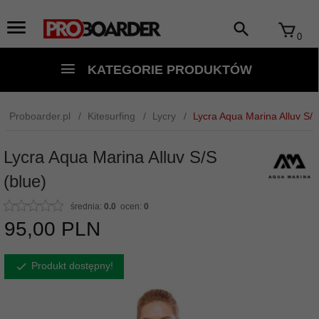
0
KATEGORIE PRODUKTÓW
Proboarder.pl
Kitesurfing
Lycry
Lycra Aqua Marina Alluv S/S
Lycra Aqua Marina Alluv S/S
(blue)
średnia:
0.0
ocen:
0
95,
00
PLN
Produkt dostępny!