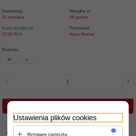
Gwarancja:
Wysyłka w:
24 miesiące
48 godzin
Koszt wysyłki od:
Producent:
13.00 PLN
Aqua Marina
Rozmiar:
M
L
DODAJ DO KOSZYKA
Ustawienia plików cookies
Wymagane ciasteczka