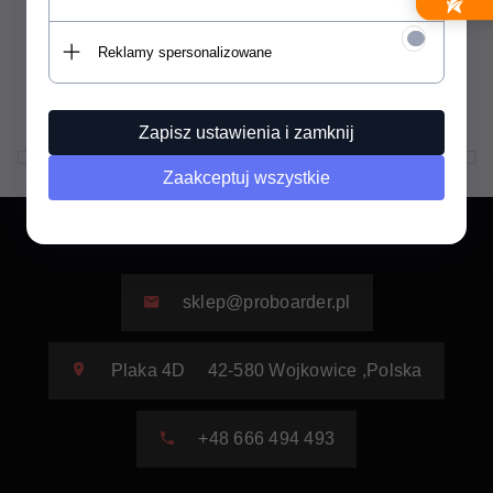
12'4"
Produkt dostępny!
Reklamy spersonalizowane
2250,
00
PLN
Zapisz ustawienia i zamknij
Zaakceptuj wszystkie
sklep@proboarder.pl
Plaka 4D
42-580
Wojkowice
,
Polska
+48 666 494 493