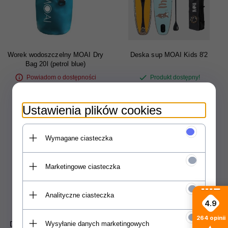
Worek wodoszczelny MOAI Dry
Deska sup MOAI Kids 8'2
Bag 20l (petrol blue)
Powiadom o dostępności
Produkt dostępny!
95,
00
PLN
1100,
00
PLN
Ustawienia plików cookies
Wymagane ciasteczka
Marketingowe ciasteczka
Analityczne ciasteczka
4.9
264
opinii
Wysyłanie danych marketingowych
Deska sup MOAI Multi Person