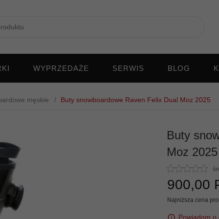
KI
WYPRZEDAŻE
SERWIS
BLOG
K
oardowe męskie
Buty snowboardowe Raven Felix Dual Moz 2025
Buty snow
Moz 2025
śr
900,
00
Najniższa cena prod
Powiadom o 