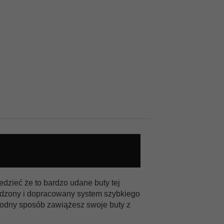
dzieć że to bardzo udane buty tej
wdzony i dopracowany system szybkiego
odny sposób zawiążesz swoje buty z