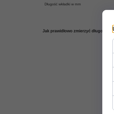
Długość wkładki w mm
Jak prawidłowo zmierzyć długość st