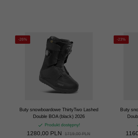
-26%
-23%
Buty snowboardowe ThirtyTwo Lashed
Buty sn
Double BOA (black) 2026
Doub
Produkt dostępny!
1280,
00
PLN
1160
1719,00 PLN