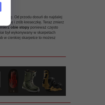
iej piętę. Od przodu dosuń do najdalej
j stopę i zrób kreseczkę. Teraz zmierz
mierz obie stopy
ponieważ często
omiar był wykonywany w skarpetach
ub w cienkiej skarpetce to możesz