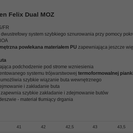
en Felix Dual MOZ
FS/FR
- dwustrefowy system szybkiego sznurowania przy pomocy pokręt
 BOA
nętrzna powlekana materiałem PU
zapewniająca jeszcze wi
uta
ająca podchodzenie pod strome wzniesienia
entowanego systemu trójwarstwowej
termoformowalnej piank
 umożliwia szybkie wiązanie buta wewnętrznego
ejmowanie i zakładanie buta
 zapewnia szybkie zakładanie i zdejmowanie butów
eszwie - materiał tłumiący drgania
41
42
42,5
43
43,5