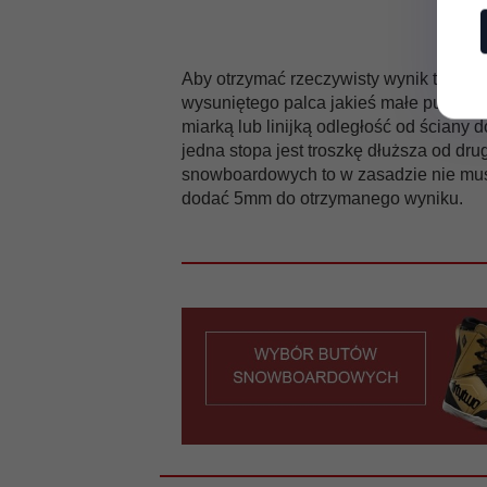
Aby otrzymać rzeczywisty wynik to najle
wysuniętego palca jakieś małe pudełecz
miarką lub linijką odległość od ściany 
jedna stopa jest troszkę dłuższa od dr
snowboardowych to w zasadzie nie musis
dodać 5mm do otrzymanego wyniku.