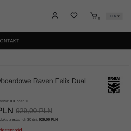
PLN
0
ONTAKT
boardowe Raven Felix Dual
ednia:
0.0
ocen:
0
PLN
929,00 PLN
uktu z ostatnich 30 dni:
929.00 PLN
dostępności