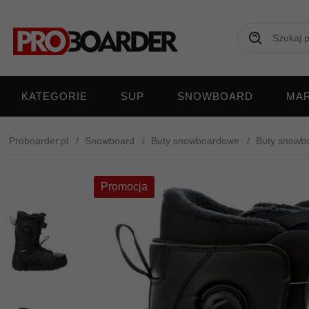
KATEGORIE
SUP
SNOWBOARD
MAR
Proboarder.pl
Snowboard
Buty snowboardowe
Buty snowb
Promocja