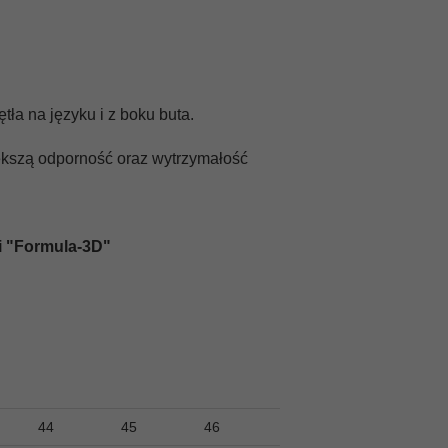
ła na języku i z boku buta.
ększą odporność oraz wytrzymałość
i "Formula-3D"
44
45
46