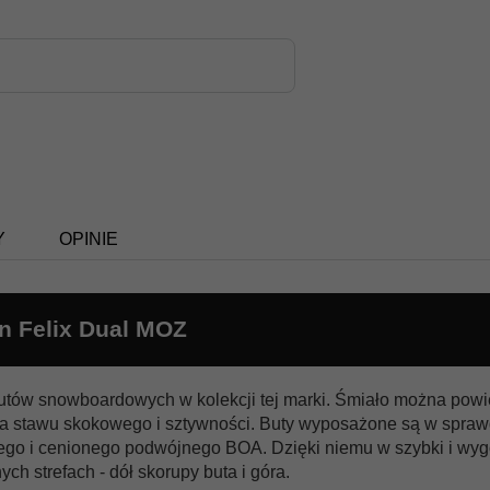
Y
OPINIE
 Felix Dual MOZ
tów snowboardowych w kolekcji tej marki. Śmiało można powie
ia stawu skokowego i sztywności. Buty wyposażone są w spra
go i cenionego podwójnego BOA. Dzięki niemu w szybki i wyg
ch strefach - dół skorupy buta i góra.