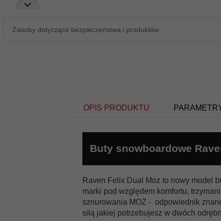
Zasoby dotyczące bezpieczeństwa i produktów
OPIS PRODUKTU
PARAMETR
Buty snowboardowe Raven
Płeć:
męskie
Raven Felix Dual Moz to nowy model bu
marki pod względem komfortu, trzyman
Sposób
sznurowania MOZ - odpowiednik znane
BOA
sznurowania:
siłą jakiej potrzebujesz w dwóch odrębny