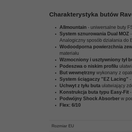
Charakterystyka butów Rav
Allmountain
- uniwersalne buty 
System sznurowania Dual MOZ
Analogiczny sposób działania do
Wodoodporna powierzchnia zew
materiału
Wzmocniony i usztywniony tył b
Podeszwa o niskim profilu
ułatwi
But wewnętrzny
wykonany z opat
System ściągaczy "EZ Lacing"
-
Uchwyt z tyłu buta
ułatwiający zd
Konstrukcja buta typu Easy-Fit
-
Podwójny Shock Absorber
w pod
Flex: 6/10
Rozmiar EU