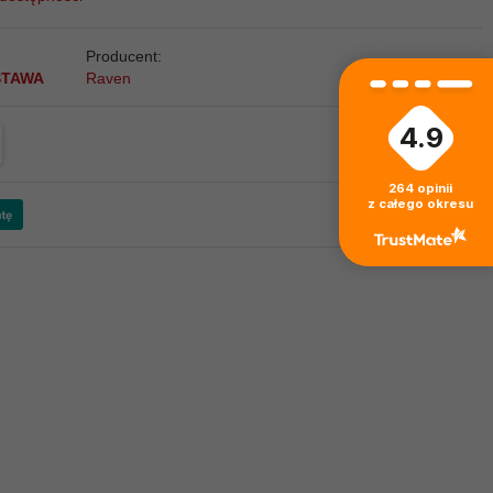
Producent:
STAWA
Raven
4.9
264
opinii
z całego okresu