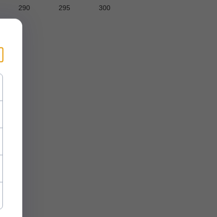
290
295
300