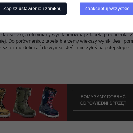
Zapisz ustawienia i zamknij
Zaakceptuj wszystkie
piej stanąć stopą przy ścianie, szafce, drzwiach i dosunąć do n
ko lub inny prostopadłościan. Przytrzymaj pudełeczko, wyciągni
do kreseczki, a otrzymany wynik porównaj z tabelą producenta.
Z
ugiej. Do porównania z tabelą bierzemy większy wynik. Jeśli p
z już nic doliczać do wyniku. Jeśli mierzyłeś na gołej stopie l