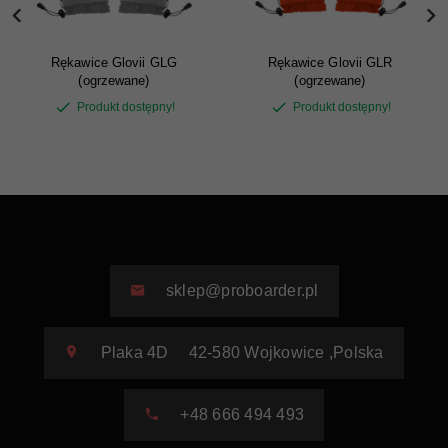
Rękawice Glovii GLG
Rękawice Glovii GLR
(ogrzewane)
(ogrzewane)
Produkt dostępny!
Produkt dostępny!
sklep@proboarder.pl
Plaka 4D
42-580
Wojkowice
,
Polska
+48 666 494 493