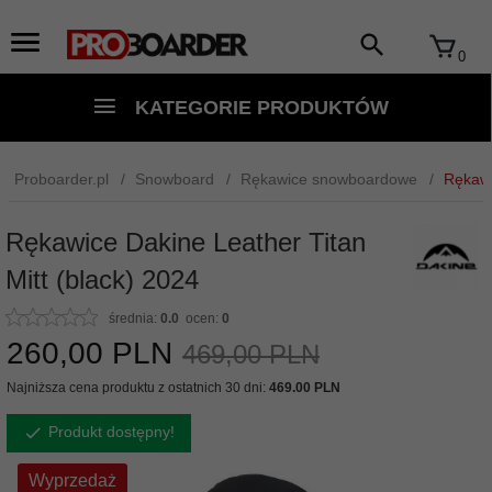
0
KATEGORIE PRODUKTÓW
Proboarder.pl
Snowboard
Rękawice snowboardowe
Rękawi
Rękawice Dakine Leather Titan
Mitt (black) 2024
średnia:
0.0
ocen:
0
260,
00
PLN
469,00 PLN
Najniższa cena produktu z ostatnich 30 dni:
469.00 PLN
Produkt dostępny!
Wyprzedaż