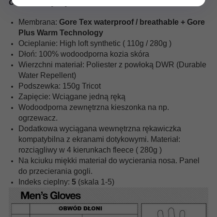
charakterystyka:
Membrana:
Gore Tex waterproof / breathable + Gore
Plus Warm Technology
Ocieplanie: High loft synthetic ( 110g / 280g )
Dłoń: 100% wodoodporna kozia skóra
Wierzchni materiał: Poliester z powłoką DWR (Durable
Water Repellent)
Podszewka: 150g Tricot
Zapięcie: Wciągane jedną ręką
Wodoodporna zewnętrzna kieszonka na np.
ogrzewacz.
Dodatkowa wyciągana wewnętrzna rękawiczka
kompatybilna z ekranami dotykowymi. Materiał:
rozciągliwy w 4 kierunkach fleece ( 280g )
Na kciuku miękki materiał do wycierania nosa. Panel
do przecierania gogli.
Indeks cieplny:
5
(skala 1-5)