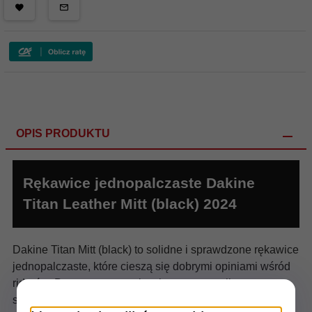
OPIS PRODUKTU
Rękawice jednopalczaste Dakine
Titan Leather Mitt (black) 2024
Dakine Titan Mitt (black) to solidne i sprawdzone rękawice
jednopalczaste, które cieszą się dobrymi opiniami wśród
riderów. Prezentowane rękawice są w wersji ze
skórzanymi dłońmi. Krój rękawic z długim mankietem