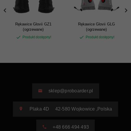
Rękawice Glovii GZ1
Rękawice Glovii GLG
(ogrzewane)
(ogrzewane)
Produkt dostępny!
Produkt dostępny!
sklep@proboarder.pl
Plaka 4D
42-580
Wojkowice
,
Polska
+48 666 494 493